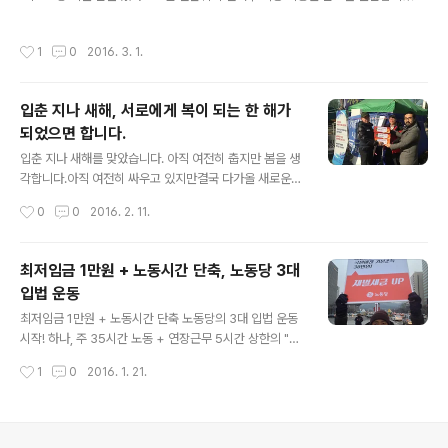
4년만에 한 번 찾아오는 윤일인 2월 29일이 자정을 넘겨 97번째 3.1절이 되자 필리
만의 뜨거운 지지를 협상의 조건으로 팔아 넘긴 민주주의
버스터 중단 속보가 전해졌다.국회방송에 국민들의 이목이 집중되고, 국회에 가 본
침몰의 사이렌이었습니다. 집권여당 새누리당은 물론 최대
작성시간
1
0
2016. 3. 1.
적 없던 유권자들이 국회 방청석에 앉기 위해 줄을 서는 놀라운 변화의 싹을 스스로
야당 더불어민주당까지 이 정도 수준에 불과합니다. 전현
잘라버리는 한없는 어리석음이다.야합이라는 말로 밖에 설명할 수 없는 일이다. 새누
직 국회의원은 20대 국회에 들여보내..
리당의 테러방지법 통과를 막기 위한 국회 안의 필리버스터가 여기에서 멈춘다면새
입춘 지나 새해, 서로에게 복이 되는 한 해가
누리-더불어민주, 보수 양당의 야합 정치를 멈추기 위한 국회 밖의 필리버스터는 이
되었으면 합니다.
제부터일 수 밖에 없다. 우리는 다시 한 번 정확히 되새겨야 ..
글 내용
입춘 지나 새해를 맞았습니다. 아직 여전히 춥지만 봄을 생
각합니다.아직 여전히 싸우고 있지만결국 다가올 새로운
날을 생각합니다. 저 높은 건물 옥상 전광판 위에서집권여
작성시간
0
0
2016. 2. 11.
당 당사 앞 여의도 아스팔트 바닥에서해고로 얼룩진 시내
버스 차고지 길목에서꿋꿋이 삶을 이어온 동네 골목 가게
에서쫓기고 빼앗기는 계절을 끝내기 위한 삶을 잊지 않습
최저임금 1만원 + 노동시간 단축, 노동당 3대
니다.기억하고 곁에 함께 섭니다. 명절과 함께 연휴가 끝났
입법 운동
습니다.이제 대보름을 향해 달이 차오르기 시작합니다. 새
글 내용
로운 해와 함께새로운 희망의 싹을 틔웁시다.그렇게 우리
최저임금 1만원 + 노동시간 단축 노동당의 3대 입법 운동
는 서로에게 희망이고 미래임을 다시 확인합시다. 희망의
시작! 하나, 주 35시간 노동 + 연장근무 5시간 상한의 "근
끈을 놓지 않고 싸워주셔서 고맙습니다.그 희망의 끈을 잡
로기준법 개정" 둘, 3개월 평균 주 35시간 이상 근무면 자
작성시간
1
0
2016. 1. 21.
고 함께 따뜻한 계절을 맞이합시다. 우리, 새해에도 서로에
동 정규직 전환의 "노동시간 단축과 일자리 공유 특별법 제
게 복이 됩시다. 새해 복 많이 받으세요.
정" 셋, 2017년 최저임금을 1만원으로 현실화하는 "최저
임금법 개정" 오늘 아침, 길고 혹독한 추위가 덮친 광화문
네거리에서 노동당 대표단과 노동당서울특별시당이 출근