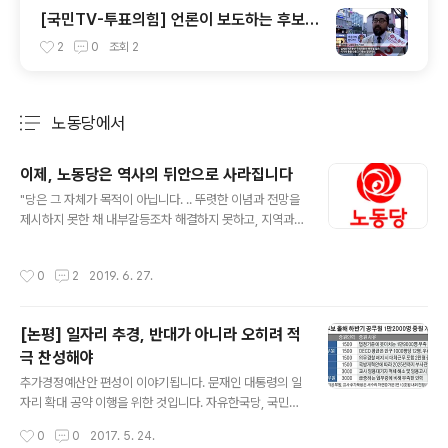
[국민TV-투표의힘] 언론이 보도하는 후보는
정해져 있다? - 2016.4.4.
2
0
조회
2
노동당에서
분류 전체보기
주요 글 목록
이제, 노동당은 역사의 뒤안으로 사라집니다
글 내용
"당은 그 자체가 목적이 아닙니다. .. 뚜렷한 이념과 전망을
제시하지 못한 채 내부갈등조차 해결하지 못하고, 지역과
현장에서 멀어진 정당은 기능을 상실한 도구일 뿐입니다.
걸림돌은 치우는 것이 마땅합니다. 오늘 우리는 우리의 당
작성시간
0
2
2019. 6. 27.
노동당이 이제 그 기능을 상실하였다고 판단하고 해산을
주장합니다. 그러나 노동당 해산이 진보정당 운동의 종말
을 선언하는 것이 아님을 명확히 밝힙니다. 오히려 초심으
[논평] 일자리 추경, 반대가 아니라 오히려 적
로 돌아가 철저한 반성과 더욱 다듬어진 전망을 준비해야
극 찬성해야
할 때입니다. 늦었지만 다시 시작할 때입니다." 모든 것에는
글 내용
생명주기라는 것이 있습니다. 그 안에서 새로운 생명의 순
추가경정예산안 편성이 이야기됩니다. 문재인 대통령의 일
환을 이루지 못하고 만다면, 결국 그 자체의 끝을 운명적으
자리 확대 공약 이행을 위한 것입니다. 자유한국당, 국민의
로 받아들일 수 밖에 없습니다. 제가 적을 두었던 유일한 정
당, 바른정당은 일제히 반대하고 나섰습니다. 노동당 경남
작성시간
0
0
2017. 5. 24.
당인 노동당(구 진보신당)의 운..
도당은 이에 반대하여 추가경정예산안 편성을 찬성하는 논