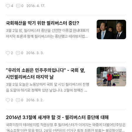
다. 2. 그럼에도, 현 당내 상황을 감안했을 때 평가와 전망
지만 야마가타 트윅스터의 는 정신이 번쩍 들 정도로 잊을
작성시간
4
0
2016. 4. 17.
을 도출하는 일에 책임을 다하고 당원께 거취를 묻는 것이
수 없는 공연이었다. ▲ 세월호 2주기 저항퍼포먼스 중, 박
즉각적 사퇴 보다 책임있는 자세라..
근홍 X 주완 공연 모습 @몽키비즈니스 앞서, '2년 전 오늘'
창 밖으로 바닷속을 들여다 봐야 했던 희생자들과 광화문
국회해산을 막기 위한 필리버스터 중단?
광장에 쏟아지는 빗줄기를 봐야 하는 오늘의 우리들을 무
글 내용
3월 2일 밤, 필리버스터 중단을 선언한 이종걸 원내대표의
대에 올라 이야기했다. 기울어가는 배 안에서 창 밖으로 바
마지막 토론과 함께 필리버스터는 중단됐고 테러방지법은
닷속이 보이던 순간, 그들은 무슨 생각을 했을까. 저 비가
통과됐습니다. 잠시 얻은 국민의 마음을 져버린 이유에 대
우리를 물에 잠기게 하고 심지어 모두를 쓸어가버릴 수도
해 선거법 통과 지연으로 국회 해산 상태가 올 수도 있기 때
있을 거라는 상상을 할 수 없는 것 처럼 그래도 저 밖에 경
작성시간
2
0
2016. 3. 3.
문이라는 설명이 항간에 있는 모양입니다. 하지만 조금만
비정이 떠있으니 곧 평생에 없을 희귀한 경험을 두고두고
생각해보면 얄팍한 변명임을 알 수 있습니다. 필리버스터
이야기해야겠다는 생각을 하..
는 3월 10일 회기 끝까지 하기로 되어 있었고, 선거법 통과
"우리의 소원은 민주주의입니다" - 국회 앞,
는 필리버스터를 시작한 이상 회기 내 불가한 것을 알고 시
시민필리버스터 마지막 날
작한 것 아니었습니까? 더불어민주당을 변호하기 위해 국
글 내용
회해산 사태 운운하는 것은 더불어민주당의 무능을 폭로하
3월 2일 오늘은 노동당에서 국회 앞 시민 필리버스터 진행
는 일과 같아지는 상황입니다. 여러분, 국회해산은 이미 어
을 도맡아 하기로 정해져 있던 날입니다. 2월에 정해진 것
제 이루어진 것은 아닐까요? 테러방지법이 통과됐습니다.
이었으니 국회 필리버스터와 함께 시민 필리버스터의 마지
작성시간
2
0
2016. 3. 2.
이제 노동개악법안도 시간문제 입니다. ..
막 날을 노동당이 마무리하게 되리라고는 생각치 못했습니
다. 3월 1일 자정에 맞춰 나온 속보는 대한민국의 민주주의
가 침몰하였음을 보여줬다고 생각합니다. 1919년 3월 1일
2016년 3.1절에 새겨야 할 것 - 필리버스터 중단에 대해
전국 곳곳에서 동시다발적으로 터져나왔던 외침은 일제 강
글 내용
국회의장의 테러방지법 직권상정 후 필리버스터가 이어지는 와중에 더불어민주당은
점에 맞선 조직적인 투쟁의 메아리였습니다. 하지만 97년
'독소조항'이란 말을 썼다. 28일 선관위의 선거구 획정 최종안 발표는 불길함이었다.
이 지난 2016년 3월 1일 국회에서 날아온 속보는 모처럼