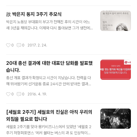
평을 발표했습니다. 논평의 내용이 경상남도에만 국한되는
내용은 아니기에 전합니다. 추가경정예산 편성 찬성의 근
故 박은지 동지 3주기 추모식
거는 두가지입니다. 1. 일자리 창출의 시급성2. 민생 위한
글 내용
박은지 노동당 부대표의 부고가 전해진 후의 시간이 어느
공공부문 일자리의 부족 (소방공무원 포함) 추가경정예산
새 3년을 채워갑니다. 이제와 다시 돌아보면 그가 생전에
을 어떻게 집행할지를 다퉈야 할 일입니다. 이에 대한 무작
걷던 진보정치, 진보정당의 도상에서 그 3년의 시간이 결
정 반대는 오로지 '반대를 위한 반대'일 수 밖에 없습니다.
코 가볍지 않게 느껴집니다. 어쩌면 그 무게가 고인의 빈자
공공부문 비정규직 문제를 적극적으로 해결하기 위한 추가
작성시간
0
0
2017. 2. 24.
리였을 수도 있지 않을까 하는 생각도 해 봅니다. '박은지를
경정예산 편성을 지지합니다. 공공부문 비정규직 문제 해
기억하는 사람들'에서 3주기 추모식을 준비하고 있습니다.
결로 비정규직 문제, 고용불안 문제, 양극화 ..
그의 삶을 기억하며 시작하는 활동가 지원 프로그램에 대
20대 총선 결과에 대한 대표단 담화를 발표했
한 발표도 함께 진행될 예정입니다. 그의 삶을 이어가고자
습니다.
하는 분들이 함께하는 자리가 되기를 바랍니다. ---------
글 내용
-[웹자보]그대의 꿈,우리가 이어가겠습니다 진보정치운동
총선 개표 결과가 확정되고 시간이 지났습니다. 전력을 다
가故 박은지 동지 3주기 추모식 2017년 3월 5일일요일
해 뛰어왔기에 선거운동 종료 24시간 만에 받아든 결과를
오후 1시 마석 모란공원 문의_ 김일웅 010-33팔2-222
어떻게 읽어내야 할 지 고민이 깊었습니다. 원내 의석 수를
작성시간
0
0
2016. 4. 19.
사
세는 정당들의 발빠른 조치들에 비해 다소 느린 감은 없지
않지만 총선 이후 첫 대표단회의를 통해 진지하고 신중하
게 논의했습니다. 그 결과로 4월 30일 전국위원회 긴급 소
[세월호 2주기] 세월호의 진실은 아직 우리의
집과 대표단 담화문으로 나왔습니다. 대표단에서 논의되었
외침을 필요로 합니다
던 내용을 조금 더 자세히 전해드리고자 결정의 배경을 말
글 내용
씀드립니다. 1. 대표단 전원이 선거 결과에 책임을 지고 총
세월호 2주기를 맞아 몽키비즈니스에서 있었던 '세월호 2
사퇴해야 할 무거운 결과임을 전원 공감하고 확인했습니
주기 저항퍼포먼스 '에서 불타는 버스의 과 도 인상적이었