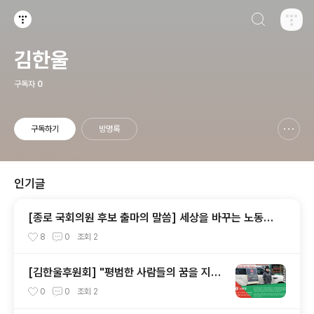
검색하기
티스토리
김한울
구독자
0
구독하기
방명록
신고하기 레이어
열기
인기글
[종로 국회의원 후보 출마의 말씀] 세상을 바꾸는 노동당
의 새로운 길, 함께 열고 싶습니다. - 김한울
8
0
조회
2
[김한울후원회] "평범한 사람들의 꿈을 지키
고 싶습니다" - 김선희(맘상모 - 맘편히장사
0
0
조회
2
하고픈상인모임)