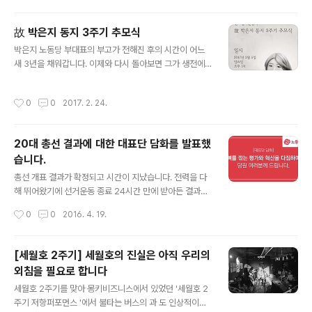
평을 발표했습니다. 논평의 내용이 경상남도에만 국한되는
내용은 아니기에 전합니다. 추가경정예산 편성 찬성의 근
故 박은지 동지 3주기 추모식
거는 두가지입니다. 1. 일자리 창출의 시급성2. 민생 위한
글 내용
박은지 노동당 부대표의 부고가 전해진 후의 시간이 어느
공공부문 일자리의 부족 (소방공무원 포함) 추가경정예산
새 3년을 채워갑니다. 이제와 다시 돌아보면 그가 생전에
을 어떻게 집행할지를 다퉈야 할 일입니다. 이에 대한 무작
걷던 진보정치, 진보정당의 도상에서 그 3년의 시간이 결
정 반대는 오로지 '반대를 위한 반대'일 수 밖에 없습니다.
코 가볍지 않게 느껴집니다. 어쩌면 그 무게가 고인의 빈자
공공부문 비정규직 문제를 적극적으로 해결하기 위한 추가
작성시간
0
0
2017. 2. 24.
리였을 수도 있지 않을까 하는 생각도 해 봅니다. '박은지를
경정예산 편성을 지지합니다. 공공부문 비정규직 문제 해
기억하는 사람들'에서 3주기 추모식을 준비하고 있습니다.
결로 비정규직 문제, 고용불안 문제, 양극화 ..
그의 삶을 기억하며 시작하는 활동가 지원 프로그램에 대
20대 총선 결과에 대한 대표단 담화를 발표했
한 발표도 함께 진행될 예정입니다. 그의 삶을 이어가고자
습니다.
하는 분들이 함께하는 자리가 되기를 바랍니다. ---------
글 내용
-[웹자보]그대의 꿈,우리가 이어가겠습니다 진보정치운동
총선 개표 결과가 확정되고 시간이 지났습니다. 전력을 다
가故 박은지 동지 3주기 추모식 2017년 3월 5일일요일
해 뛰어왔기에 선거운동 종료 24시간 만에 받아든 결과를
오후 1시 마석 모란공원 문의_ 김일웅 010-33팔2-222
어떻게 읽어내야 할 지 고민이 깊었습니다. 원내 의석 수를
작성시간
0
0
2016. 4. 19.
사
세는 정당들의 발빠른 조치들에 비해 다소 느린 감은 없지
않지만 총선 이후 첫 대표단회의를 통해 진지하고 신중하
게 논의했습니다. 그 결과로 4월 30일 전국위원회 긴급 소
[세월호 2주기] 세월호의 진실은 아직 우리의
집과 대표단 담화문으로 나왔습니다. 대표단에서 논의되었
외침을 필요로 합니다
던 내용을 조금 더 자세히 전해드리고자 결정의 배경을 말
글 내용
씀드립니다. 1. 대표단 전원이 선거 결과에 책임을 지고 총
세월호 2주기를 맞아 몽키비즈니스에서 있었던 '세월호 2
사퇴해야 할 무거운 결과임을 전원 공감하고 확인했습니
주기 저항퍼포먼스 '에서 불타는 버스의 과 도 인상적이었