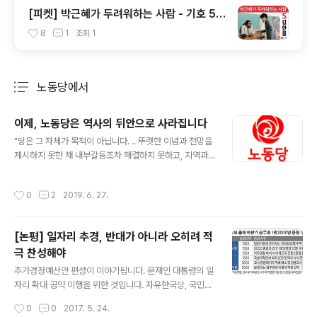
[피켓] 박근혜가 두려워하는 사람 - 기호 5번
노동당 김한울
8
1
조회
1
노동당에서
분류 전체보기
주요 글 목록
이제, 노동당은 역사의 뒤안으로 사라집니다
글 내용
"당은 그 자체가 목적이 아닙니다. .. 뚜렷한 이념과 전망을
제시하지 못한 채 내부갈등조차 해결하지 못하고, 지역과
현장에서 멀어진 정당은 기능을 상실한 도구일 뿐입니다.
걸림돌은 치우는 것이 마땅합니다. 오늘 우리는 우리의 당
작성시간
0
2
2019. 6. 27.
노동당이 이제 그 기능을 상실하였다고 판단하고 해산을
주장합니다. 그러나 노동당 해산이 진보정당 운동의 종말
을 선언하는 것이 아님을 명확히 밝힙니다. 오히려 초심으
[논평] 일자리 추경, 반대가 아니라 오히려 적
로 돌아가 철저한 반성과 더욱 다듬어진 전망을 준비해야
극 찬성해야
할 때입니다. 늦었지만 다시 시작할 때입니다." 모든 것에는
글 내용
생명주기라는 것이 있습니다. 그 안에서 새로운 생명의 순
추가경정예산안 편성이 이야기됩니다. 문재인 대통령의 일
환을 이루지 못하고 만다면, 결국 그 자체의 끝을 운명적으
자리 확대 공약 이행을 위한 것입니다. 자유한국당, 국민의
로 받아들일 수 밖에 없습니다. 제가 적을 두었던 유일한 정
당, 바른정당은 일제히 반대하고 나섰습니다. 노동당 경남
작성시간
0
0
2017. 5. 24.
당인 노동당(구 진보신당)의 운..
도당은 이에 반대하여 추가경정예산안 편성을 찬성하는 논