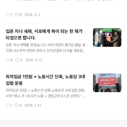
4년만에 한 번 찾아오는 윤일인 2월 29일이 자정을 넘겨 97번째 3.1절이 되자 필리
만의 뜨거운 지지를 협상의 조건으로 팔아 넘긴 민주주의
버스터 중단 속보가 전해졌다.국회방송에 국민들의 이목이 집중되고, 국회에 가 본
침몰의 사이렌이었습니다. 집권여당 새누리당은 물론 최대
작성시간
1
0
2016. 3. 1.
적 없던 유권자들이 국회 방청석에 앉기 위해 줄을 서는 놀라운 변화의 싹을 스스로
야당 더불어민주당까지 이 정도 수준에 불과합니다. 전현
잘라버리는 한없는 어리석음이다.야합이라는 말로 밖에 설명할 수 없는 일이다. 새누
직 국회의원은 20대 국회에 들여보내..
리당의 테러방지법 통과를 막기 위한 국회 안의 필리버스터가 여기에서 멈춘다면새
입춘 지나 새해, 서로에게 복이 되는 한 해가
누리-더불어민주, 보수 양당의 야합 정치를 멈추기 위한 국회 밖의 필리버스터는 이
되었으면 합니다.
제부터일 수 밖에 없다. 우리는 다시 한 번 정확히 되새겨야 ..
글 내용
입춘 지나 새해를 맞았습니다. 아직 여전히 춥지만 봄을 생
각합니다.아직 여전히 싸우고 있지만결국 다가올 새로운
날을 생각합니다. 저 높은 건물 옥상 전광판 위에서집권여
작성시간
0
0
2016. 2. 11.
당 당사 앞 여의도 아스팔트 바닥에서해고로 얼룩진 시내
버스 차고지 길목에서꿋꿋이 삶을 이어온 동네 골목 가게
에서쫓기고 빼앗기는 계절을 끝내기 위한 삶을 잊지 않습
최저임금 1만원 + 노동시간 단축, 노동당 3대
니다.기억하고 곁에 함께 섭니다. 명절과 함께 연휴가 끝났
입법 운동
습니다.이제 대보름을 향해 달이 차오르기 시작합니다. 새
글 내용
로운 해와 함께새로운 희망의 싹을 틔웁시다.그렇게 우리
최저임금 1만원 + 노동시간 단축 노동당의 3대 입법 운동
는 서로에게 희망이고 미래임을 다시 확인합시다. 희망의
시작! 하나, 주 35시간 노동 + 연장근무 5시간 상한의 "근
끈을 놓지 않고 싸워주셔서 고맙습니다.그 희망의 끈을 잡
로기준법 개정" 둘, 3개월 평균 주 35시간 이상 근무면 자
작성시간
1
0
2016. 1. 21.
고 함께 따뜻한 계절을 맞이합시다. 우리, 새해에도 서로에
동 정규직 전환의 "노동시간 단축과 일자리 공유 특별법 제
게 복이 됩시다. 새해 복 많이 받으세요.
정" 셋, 2017년 최저임금을 1만원으로 현실화하는 "최저
임금법 개정" 오늘 아침, 길고 혹독한 추위가 덮친 광화문
네거리에서 노동당 대표단과 노동당서울특별시당이 출근