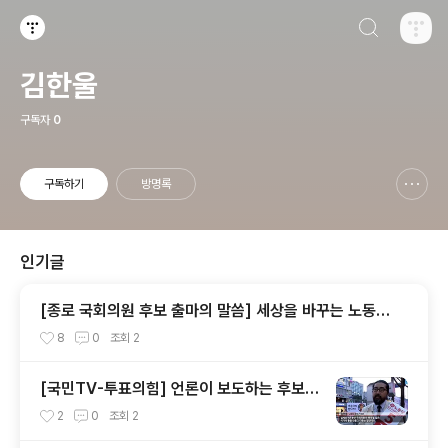
검색하기
티스토리
김한울
구독자
0
구독하기
방명록
신고하기 레이어
열기
인기글
[종로 국회의원 후보 출마의 말씀] 세상을 바꾸는 노동당
의 새로운 길, 함께 열고 싶습니다. - 김한울
8
0
조회
2
[국민TV-투표의힘] 언론이 보도하는 후보는
정해져 있다? - 2016.4.4.
2
0
조회
2