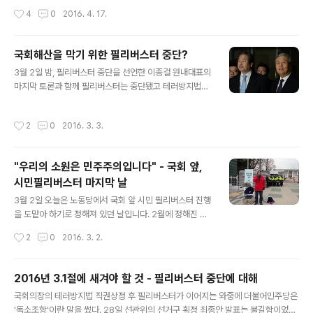
다. 2. 그럼에도, 현 당내 상황을 감안했을 때 평가와 전망
지만 야마가타 트윅스터의 는 정신이 번쩍 들 정도로 잊을
작성시간
4
0
2016. 4. 17.
을 도출하는 일에 책임을 다하고 당원께 거취를 묻는 것이
수 없는 공연이었다. ▲ 세월호 2주기 저항퍼포먼스 중, 박
즉각적 사퇴 보다 책임있는 자세라..
근홍 X 주완 공연 모습 @몽키비즈니스 앞서, '2년 전 오늘'
창 밖으로 바닷속을 들여다 봐야 했던 희생자들과 광화문
국회해산을 막기 위한 필리버스터 중단?
광장에 쏟아지는 빗줄기를 봐야 하는 오늘의 우리들을 무
글 내용
3월 2일 밤, 필리버스터 중단을 선언한 이종걸 원내대표의
대에 올라 이야기했다. 기울어가는 배 안에서 창 밖으로 바
마지막 토론과 함께 필리버스터는 중단됐고 테러방지법은
닷속이 보이던 순간, 그들은 무슨 생각을 했을까. 저 비가
통과됐습니다. 잠시 얻은 국민의 마음을 져버린 이유에 대
우리를 물에 잠기게 하고 심지어 모두를 쓸어가버릴 수도
해 선거법 통과 지연으로 국회 해산 상태가 올 수도 있기 때
있을 거라는 상상을 할 수 없는 것 처럼 그래도 저 밖에 경
작성시간
2
0
2016. 3. 3.
문이라는 설명이 항간에 있는 모양입니다. 하지만 조금만
비정이 떠있으니 곧 평생에 없을 희귀한 경험을 두고두고
생각해보면 얄팍한 변명임을 알 수 있습니다. 필리버스터
이야기해야겠다는 생각을 하..
는 3월 10일 회기 끝까지 하기로 되어 있었고, 선거법 통과
"우리의 소원은 민주주의입니다" - 국회 앞,
는 필리버스터를 시작한 이상 회기 내 불가한 것을 알고 시
시민필리버스터 마지막 날
작한 것 아니었습니까? 더불어민주당을 변호하기 위해 국
글 내용
회해산 사태 운운하는 것은 더불어민주당의 무능을 폭로하
3월 2일 오늘은 노동당에서 국회 앞 시민 필리버스터 진행
는 일과 같아지는 상황입니다. 여러분, 국회해산은 이미 어
을 도맡아 하기로 정해져 있던 날입니다. 2월에 정해진 것
제 이루어진 것은 아닐까요? 테러방지법이 통과됐습니다.
이었으니 국회 필리버스터와 함께 시민 필리버스터의 마지
작성시간
2
0
2016. 3. 2.
이제 노동개악법안도 시간문제 입니다. ..
막 날을 노동당이 마무리하게 되리라고는 생각치 못했습니
다. 3월 1일 자정에 맞춰 나온 속보는 대한민국의 민주주의
가 침몰하였음을 보여줬다고 생각합니다. 1919년 3월 1일
2016년 3.1절에 새겨야 할 것 - 필리버스터 중단에 대해
전국 곳곳에서 동시다발적으로 터져나왔던 외침은 일제 강
글 내용
국회의장의 테러방지법 직권상정 후 필리버스터가 이어지는 와중에 더불어민주당은
점에 맞선 조직적인 투쟁의 메아리였습니다. 하지만 97년
'독소조항'이란 말을 썼다. 28일 선관위의 선거구 획정 최종안 발표는 불길함이었다.
이 지난 2016년 3월 1일 국회에서 날아온 속보는 모처럼