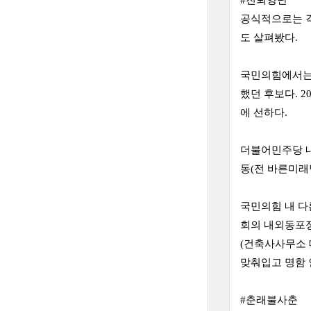
#진퇴양난
공식적으로는 각
도 살펴봤다.
국민의힘에서는 
했던 후보다. 2
에 선하다.
더불어민주당 내
동(전 바른미래
국민의힘 내 다
회의 내외동포정
(건축사사무소 
맞춰입고 명함 
#춘래불사춘