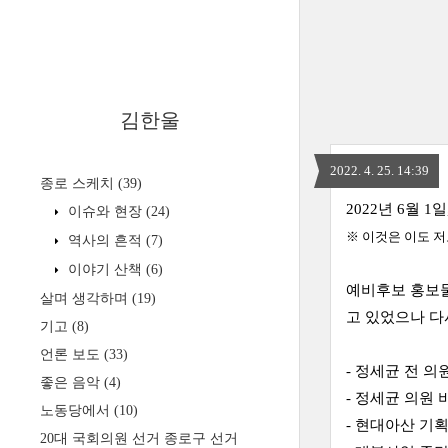
김한울
2022. 4. 25. 14:39
종로 스케치
(39)
2022년 6월
이슈와 현장
(24)
※ 이것은 이도 저
역사의 흔적
(7)
이야기 산책
(6)
예비후보 홍보물
살며 생각하며
(19)
고 있었으나 다
기고
(8)
언론 보도
(33)
- 정세균 전 의
좋은 음악
(4)
- 정세균 의원 
노동당에서
(10)
- 현대아산 기
20대 국회의원 선거 종로구 선거