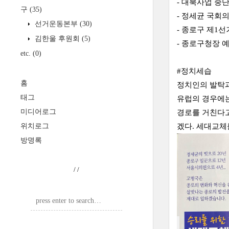
- 대북사업 중
구
(35)
- 정세균 국회
선거운동본부
(30)
- 종로구 제1
김한울 후원회
(5)
- 종로구청장 
etc.
(0)
#정치세습
홈
정치인의 발탁과
태그
유럽의 경우에는
미디어로그
경로를 거친다고
위치로그
겠다. 세대교체
방명록
/
/