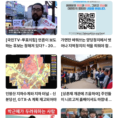
만의 뜨거운 지지를 협상의 조건으로 팔아 넘긴 민주주의
침몰의 사이렌이었습니다. 집권여당 새누리당은 물론 최대
야당 더불어민주당까지 이 정도 수준에 불과합니다. 전현
직 국회의원은 20대 국회에 들여보내..
[국민TV-투표의힘] 언론이 보도
가면만 바꿔쓰는 양당정치에서 벗
하는 후보는 정해져 있다? - 201
어나 지역정치의 싹을 틔워야 합니
6.4.4.
다
인왕산 지하수계와 지하 터널 - 신
[상촌재 개관에 즈음하여] 주민들
분당선, GTX-A 계획 재고되어야
이 니르고져 홇배이셔도 마참내 제
뜨들 시러펴디 몯핧노미 하니라