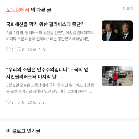
더보기
노동당에서
의 다른 글
국회해산을 막기 위한 필리버스터 중단?
글 내용
3월 2일 밤, 필리버스터 중단을 선언한 이종걸 원내대표의
마지막 토론과 함께 필리버스터는 중단됐고 테러방지법은
통과됐습니다. 잠시 얻은 국민의 마음을 져버린 이유에 대
2
0
2016. 3. 3.
해 선거법 통과 지연으로 국회 해산 상태가 올 수도 있기 때
문이라는 설명이 항간에 있는 모양입니다. 하지만 조금만
생각해보면 얄팍한 변명임을 알 수 있습니다. 필리버스터
"우리의 소원은 민주주의입니다" - 국회 앞,
는 3월 10일 회기 끝까지 하기로 되어 있었고, 선거법 통과
는 필리버스터를 시작한 이상 회기 내 불가한 것을 알고 시
시민필리버스터 마지막 날
글 내용
작한 것 아니었습니까? 더불어민주당을 변호하기 위해 국
3월 2일 오늘은 노동당에서 국회 앞 시민 필리버스터 진행
회해산 사태 운운하는 것은 더불어민주당의 무능을 폭로하
을 도맡아 하기로 정해져 있던 날입니다. 2월에 정해진 것
는 일과 같아지는 상황입니다. 여러분, 국회해산은 이미 어
이었으니 국회 필리버스터와 함께 시민 필리버스터의 마지
제 이루어진 것은 아닐까요? 테러방지법이 통과됐습니다.
2
0
2016. 3. 2.
막 날을 노동당이 마무리하게 되리라고는 생각치 못했습니
이제 노동개악법안도 시간문제 입니다. ..
다. 3월 1일 자정에 맞춰 나온 속보는 대한민국의 민주주의
가 침몰하였음을 보여줬다고 생각합니다. 1919년 3월 1일
전국 곳곳에서 동시다발적으로 터져나왔던 외침은 일제 강
점에 맞선 조직적인 투쟁의 메아리였습니다. 하지만 97년
이 블로그 인기글
이 지난 2016년 3월 1일 국회에서 날아온 속보는 모처럼