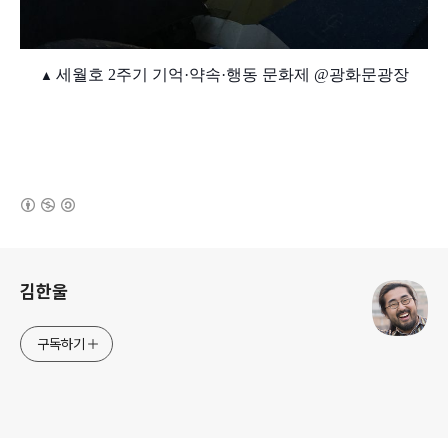
세월호 2주기 기억·약속·행동 문화제 @광화문광장
▲
(새창열림)
로그 정보
김한울
구독하기