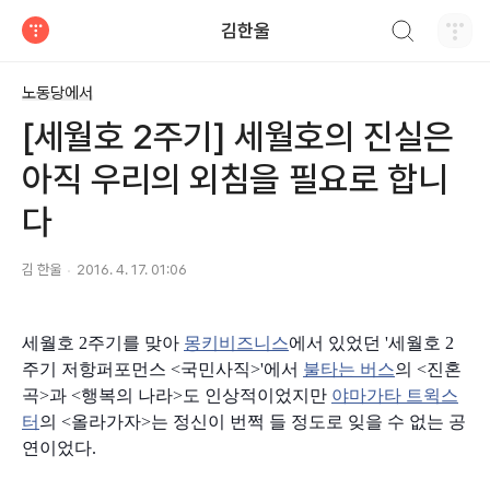
검색하기
김한울
티스토리
노동당에서
[세월호 2주기] 세월호의 진실은
아직 우리의 외침을 필요로 합니
다
김 한울
2016. 4. 17. 01:06
세월호 2주기를 맞아
몽키비즈니스
에서 있었던 '세월호 2
주기 저항퍼포먼스 <국민사직>'에서
불타는 버스
의 <진혼
곡>과 <행복의 나라>도 인상적이었지만
야마가타 트윅스
터
의 <올라가자>는 정신이 번쩍 들 정도로 잊을 수 없는 공
연이었다.