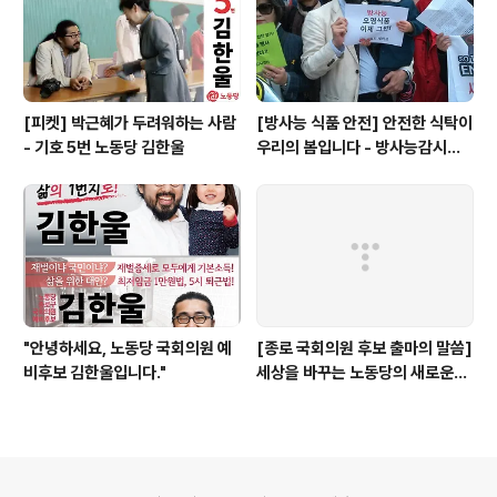
[피켓] 박근혜가 두려워하는 사람
[방사능 식품 안전] 안전한 식탁이
- 기호 5번 노동당 김한울
우리의 봄입니다 - 방사능감시센
터 설립이 필요합니다
"안녕하세요, 노동당 국회의원 예
[종로 국회의원 후보 출마의 말씀]
비후보 김한울입니다."
세상을 바꾸는 노동당의 새로운
길, 함께 열고 싶습니다. - 김한울
의안내