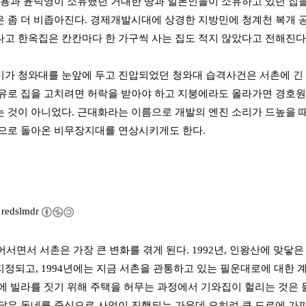
완용과 윤덕영이 소유했던 거대한 땅과 일본인들이 소유하고 있던 집들
 좀 더 비좁아진다. 경제개발시대에 상경한 지방민에 청계천 복개 
고 한옥집은 칸칸마다 한 가구씩 사는 집도 적지 않았다고 전해진다.
가 청와대를 눈앞에 두고 진압되었던 청와대 습격사건은 서촌에 긴
유로 집을 고치려면 허락을 받아야 하고 지붕에라도 올라가면 경호
 것이 아니었다. 근대화라는 이름으로 개발의 엔진 소리가 드높을 
으로 돌아온 비무장지대를 연상시키게도 한다.
y
redslmdr
들어서면서 서촌은 가장 큰 변화를 겪게 된다. 1992년, 인왕산에 
정되고, 1994년에는 지금 서촌을 관통하고 있는 필운대로에 대한 
에 빌라를 짓기 위해 주택을 허무는 과정에서 기와집이 헐리는 것은
닿은 동네를 중심으로 사업이 진행되는 가운데 오히려 큰 도로에 가까