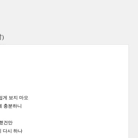
)
쉽게 보지 마오
에 충분하니
 했건만
 다시 하나