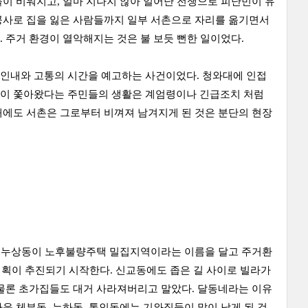
이 비워지고, 얼마 지나지 않아 일어난 전쟁으로 피난민이 유
공사로 집을 잃은 사람들까지 일부 서촌으로 자리를 옮기면서
 주거 환경이 열악해지는 것은 불 보듯 뻔한 일이었다.
 인내와 고통의 시간을 예고하는 사건이었다. 청와대에 인접
원이 쫓아왔다는 주민들의 생활은 계엄령이나 긴급조치 처럼
때에도 서촌은 그로부터 비껴져 남겨지게 된 것은 분단의 현장
맞닿은 누상동이 노후불량주택 밀집지역이라는 이름을 달고 주거환
계획이 추진되기 시작한다. 신교동에도 좁은 길 사이로 빌라가
 물론 초가집들도 대거 사라져버리고 말았다. 달동네라는 이유
운 체부동, 누하동, 통인동에는 기와집들이 많이 남게 된 것