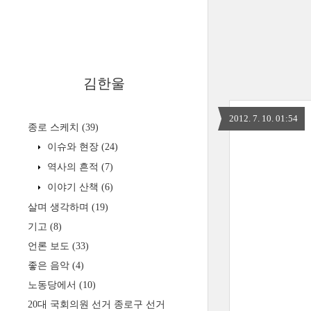
김한울
2012. 7. 10. 01:54
종로 스케치
(39)
이슈와 현장
(24)
역사의 흔적
(7)
이야기 산책
(6)
살며 생각하며
(19)
기고
(8)
언론 보도
(33)
좋은 음악
(4)
노동당에서
(10)
20대 국회의원 선거 종로구 선거