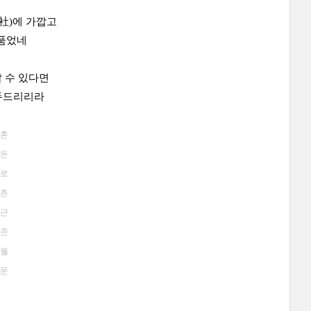
社)에 가깝고
 품었네
 수 있다면
 두드리리라
혼
돈
로
촌
근
존
월
문