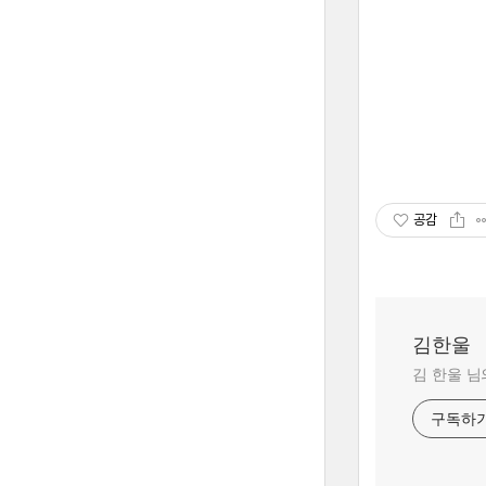
공감
김한울
김 한울 님
구독하