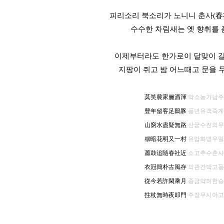
피리소리 북소리가 노니니 춘사(春
수수한 차림새는 옛 향취를
이제부터라도 한가로이 달맞이 갈
지팡이 쥐고 밤 어느때고 문을
莫笑農家臘酒渾
막소농가납주
豊年留客足鷄豚
풍년유객족계
山窮水盡疑無路
산궁수진의무
柳暗花明又一村
유암화명우일
蕭鼓追隨春社近
소고추수춘사
衣冠簡朴古風存
의관간박고풍
從今若許閑乘月
종금약허한승
拄杖無時夜叩門
주장무시야고