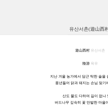
유산서촌(遊山西村
遊山西村
유산서촌
陸游
육유
지난 겨울 농가에서 담근 탁한 술을 
풍년들어 닭과 돼지는 손님 맞기
산도 물도 다하여 길이 없나
버드나무 깊숙히 꽃 만발한 마을이