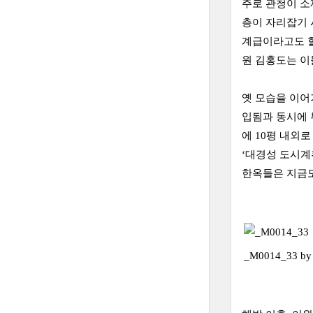
주로 관청이 소
층이 자리잡기 
계급이라고도 할
원 김홍도는 이
옛 모습을 이어
입됨과 동시에 
에 10평 내외
‘대경성 도시계
한옥들은 지금도
_M0014_33 b