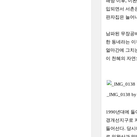
해방 이후, 이
입되면서 서촌은
판자집은 늘어나
남파된 무장공비
한 동네라는 이
얼마간에 그치는
이 천혜의 자연
_IMG_0138 b
1990년대에 
경개선지구로 지
들어선다. 당시
로 인왕산과 맞