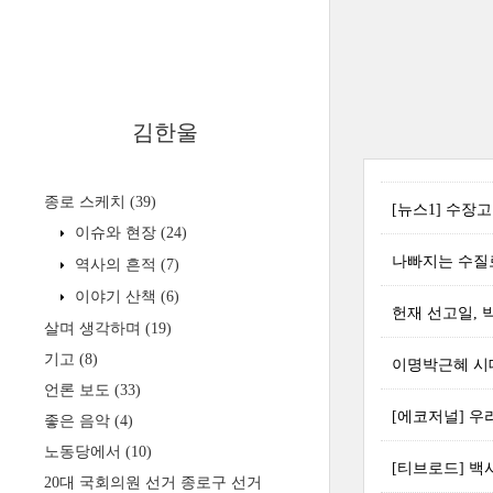
김한울
종로 스케치
(39)
[뉴스1] 수장
이슈와 현장
(24)
나빠지는 수질로
역사의 흔적
(7)
이야기 산책
(6)
헌재 선고일, 
살며 생각하며
(19)
기고
(8)
이명박근혜 시
언론 보도
(33)
[에코저널] 우
좋은 음악
(4)
노동당에서
(10)
[티브로드] 백사실
20대 국회의원 선거 종로구 선거