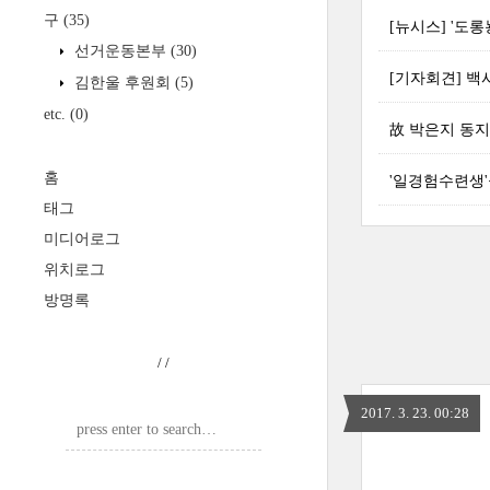
구
(35)
[뉴시스] '도롱뇽
선거운동본부
(30)
[기자회견] 
김한울 후원회
(5)
etc.
(0)
故 박은지 동지
홈
'일경험수련생
태그
미디어로그
위치로그
방명록
/
/
2017. 3. 23. 00:28