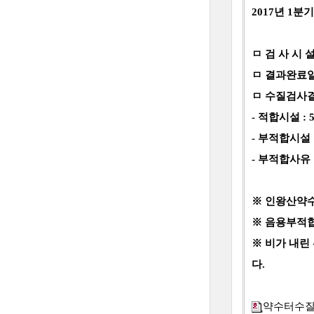
2017년 1
ㅁ 검 사 시 
ㅁ 결과완료일 : 
ㅁ 수질검사
- 적합시설 :
- 부적합시설 
- 부적합사유 
※ 인왕산약수
※ 음용부적합
※ 비가 내린
다.
약수터수질