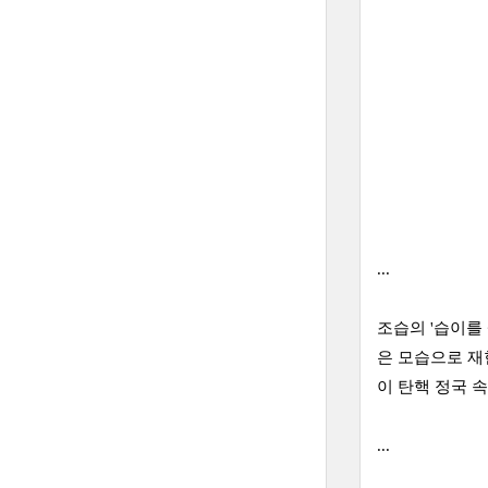
...
조습의 '습이를 
은 모습으로 재
이 탄핵 정국 
...