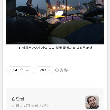
▲
세월호 2주기 기억·약속·행동 문화제 @광화문광장
4
구독하기
김한울
김 한울 님의 블로그입니다.