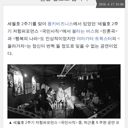
2016. 4. 17. 01:06
세월호 2주기를 맞아
몽키비즈니스
에서 있었던 '세월호 2주
기 저항퍼포먼스 <국민사직>'에서
불타는 버스
의 <진혼곡>
과 <행복의 나라>도 인상적이었지만
야마가타 트윅스터
의 <
올라가자>는 정신이 번쩍 들 정도로 잊을 수 없는 공연이었
다.
▲ 세월호 2주기 저항퍼포먼스 <국민사직> 중, 박근홍 X 주완 공연 모