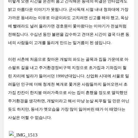
이렇게 오랜 시간을 온전히 품고 간직해온 동네의 비결은 안타깝게도
밝고 아름다운 이야기가 못됩니다. 군사독재 시절 내내 청와대에 가장
가까운 동네라는 이유로 아궁이라도 고치려면 신고를 해야 했고, 옥상
에 빨래라도 널러 올라가면 경호원이 쫓아왔다는 이야기가 전설처럼
전해집니다. 수십년 동안 불편을 감수하고 견뎌온 시간이 결국 다른 동
네의 사람들이 고개를 돌리게 만드는 밑거름이 된 셈입니다.
이런 서촌에 처음으로 찾아온 개발의 파도는 골목과 집들 가운데로 아
스팔트 길을 내고 주거환경정비구역 지정으로 초가집과 기와집이 헐
린 자리에 빌라가 들어서던 1990년대입니다. 산업화 시대에 서울로 밀
려들던 인구에 더해 청계천 복개로 쫓겨온 사람들까지 들어오면서 초
가집 칸칸이 한지붕 여러가족으로 사는 집이 흔했을 정도로 열악했던
주거환경을 생각하면, 개발이라고 해서 마냥 눈살 찌푸릴 일 만은 아닌
듯도 하지만, 동네가 옛모습을 가장 많이 잃어버린 때가 이 때였다는
사실은 어쩔 수 없습니다.