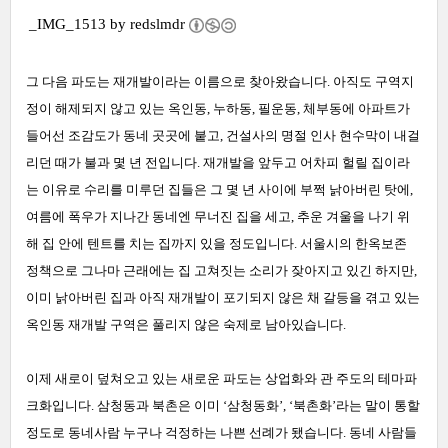
_IMG_1513 by
redslmdr
그 다음 파도는 재개발이라는 이름으로 찾아왔습니다. 아직도 구역지
정이 해제되지 않고 있는 옥인동, 누하동, 필운동, 체부동에 아파트가
들어선 조감도가 동네 곳곳에 붙고, 건설사의 명절 인사 현수막이 내걸
리던 때가 불과 몇 년 전입니다. 재개발을 앞두고 어차피 헐릴 집이라
는 이유로 수리를 미루던 집들은 그 몇 년 사이에 부쩍 낡아버린 탓에,
여름에 폭우가 지나간 동네엔 무너진 집을 세고, 추운 겨울을 나기 위
해 집 안에 텐트를 치는 집까지 있을 정도입니다. 서울시의 한옥보존
정책으로 그나마 근래에는 집 고쳐짓는 소리가 잦아지고 있긴 하지만,
이미 낡아버린 집과 아직 재개발이 포기되지 않은 채 갈등을 겪고 있는
옥인동 재개발 구역은 풀리지 않은 숙제로 남아있습니다.
이제 새로이 덮쳐오고 있는 새로운 파도는 상업화와 관 주도의 테마파
크화입니다. 삼청동과 북촌은 이미 ‘삼청동화’, ‘북촌화’라는 말이 통할
정도로 동네사람 누구나 걱정하는 나쁜 선례가 됐습니다. 동네 사람들