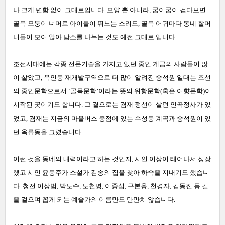
나 크게 변함 없이 그대로입니다. 모양 뿐 아니라, 굽이굽이 걷다보면
골목 모퉁이 너머로 아이들이 뛰노는 소리도, 골목 어귀마다 동네 할머
니들이 모여 앉아 담소를 나누는 것도 예전 그대로 입니다.
조선시대에는 각종 전문기술을 가지고 있던 중인 계급의 사람들이 많
이 살았고, 옥인동 재개발구역으로 더 많이 알려진 송석원 일대는 조선
의 중인문학으로서 ‘골목문학’이라는 뜻의 위항문학(혹은 여향문학)이
시작된 곳이기도 합니다. 그 곁으로는 겸재 정선이 살던 인곡정사가 있
었고, 겸재는 지금의 마을버스 종점에 있는 수성동 계곡과 송석원이 있
던 옥류동을 그렸습니다.
이런 것을 동네의 내력이라고 하는 것인지, 시인 이상이 태어나서 성장
했고 시인 윤동주가 소설가 김송의 집을 찾아 하숙을 지내기도 했습니
다. 청전 이상범, 박노수, 노천명, 이중섭, 구본웅, 천경자, 김동진 등 길
을 걸으며 꼽게 되는 예술가의 이름만도 만만치 않습니다.