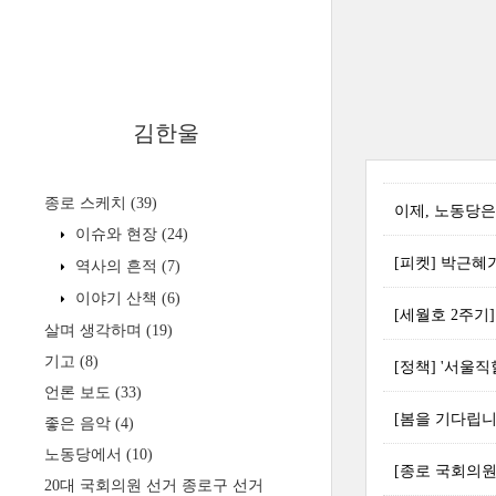
김한울
종로 스케치
(39)
이제, 노동당
이슈와 현장
(24)
[피켓] 박근혜
역사의 흔적
(7)
이야기 산책
(6)
[세월호 2주기
살며 생각하며
(19)
기고
(8)
[정책] '서울
언론 보도
(33)
[봄을 기다립
좋은 음악
(4)
노동당에서
(10)
[종로 국회의원
20대 국회의원 선거 종로구 선거