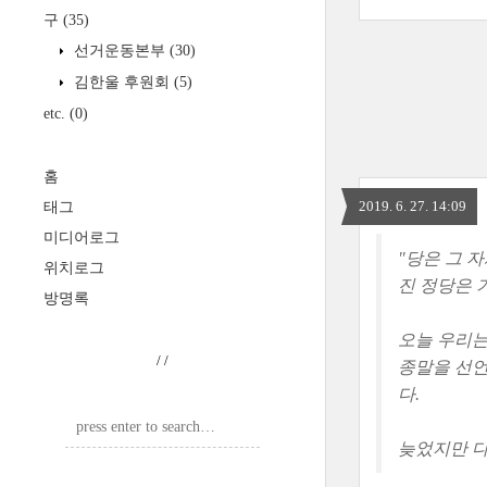
구
(35)
선거운동본부
(30)
김한울 후원회
(5)
etc.
(0)
홈
2019. 6. 27. 14:09
태그
미디어로그
"당은 그 
위치로그
진 정당은 
방명록
오늘 우리는
/
/
종말을 선언
다.
늦었지만 다