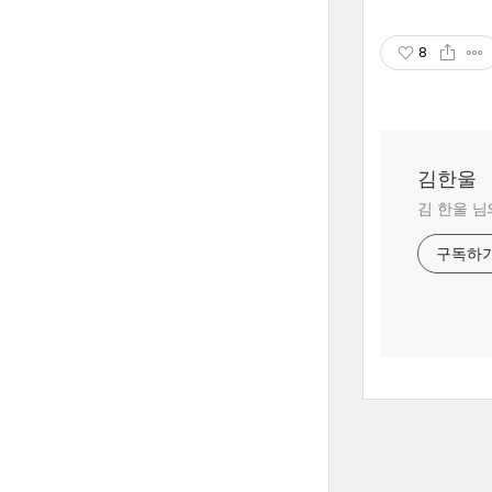
8
김한울
김 한울 님
구독하