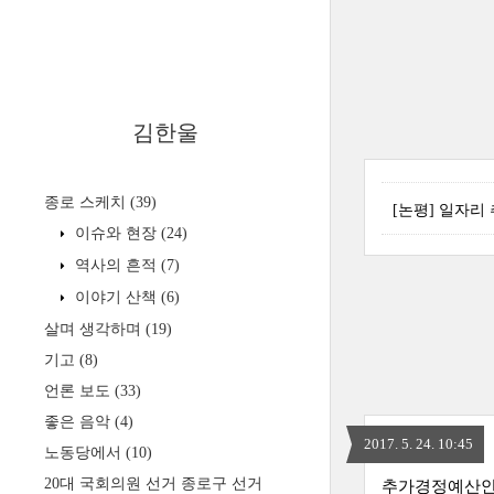
김한울
종로 스케치
(39)
[논평] 일자리
이슈와 현장
(24)
역사의 흔적
(7)
이야기 산책
(6)
살며 생각하며
(19)
기고
(8)
언론 보도
(33)
좋은 음악
(4)
2017. 5. 24. 10:45
노동당에서
(10)
20대 국회의원 선거 종로구 선거
추가경정예산안 