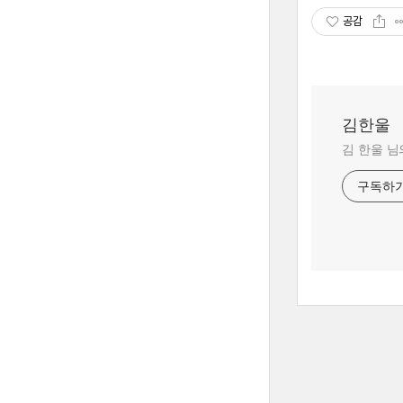
공감
김한울
김 한울 님
구독하