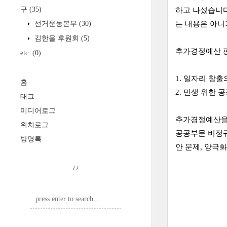
구
(35)
하고 나섰습니
선거운동본부
(30)
는 내용은 아니
김한울 후원회
(5)
추가경정예산 
etc.
(0)
1. 일자리 창
홈
2. 민생 위한
태그
미디어로그
추가경정예산을 
위치로그
공공부문 비정규
방명록
안 문제, 양극
/
/