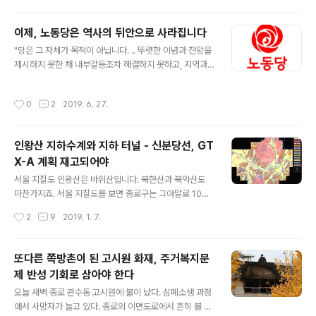
고 이후에 두 명의 위원을 더하여 지난 달 조촐한 위촉식을 겸한 평가 심의회의가 유
우에는 기초에..
치원에서 진행됐다. 회의에 참석하기 전에 법률을 대략 검토하고 갔는데, (어린이집
이제, 노동당은 역사의 뒤안으로 사라집니다
운영위원회도 마찬가지지만) 법률은 상당히 포괄적이고 추상적이어서 구체적인 제
글 내용
도 시행이 어떻게 진행되는지 확인할 수 있는 수준이 아니었다. 회의 현장..
"당은 그 자체가 목적이 아닙니다. .. 뚜렷한 이념과 전망을
제시하지 못한 채 내부갈등조차 해결하지 못하고, 지역과
현장에서 멀어진 정당은 기능을 상실한 도구일 뿐입니다.
걸림돌은 치우는 것이 마땅합니다. 오늘 우리는 우리의 당
작성시간
0
2
2019. 6. 27.
노동당이 이제 그 기능을 상실하였다고 판단하고 해산을
주장합니다. 그러나 노동당 해산이 진보정당 운동의 종말
을 선언하는 것이 아님을 명확히 밝힙니다. 오히려 초심으
인왕산 지하수계와 지하 터널 - 신분당선, GT
로 돌아가 철저한 반성과 더욱 다듬어진 전망을 준비해야
X-A 계획 재고되어야
할 때입니다. 늦었지만 다시 시작할 때입니다." 모든 것에는
글 내용
생명주기라는 것이 있습니다. 그 안에서 새로운 생명의 순
서울 지질도 인왕산은 바위산입니다. 북한산과 북악산도
환을 이루지 못하고 만다면, 결국 그 자체의 끝을 운명적으
마찬가지죠. 서울 지질도를 보면 종로구는 그야말로 10
로 받아들일 수 밖에 없습니다. 제가 적을 두었던 유일한 정
0% 암맥에 해당합니다. 바위 위의 도시죠. 인왕산을 오르
작성시간
2
9
2019. 1. 7.
당인 노동당(구 진보신당)의 운..
내리다 보면 바위산인 인왕산이 특징 중 하나가 곳곳에 금
이가고 떨어져나온 거대한 바위라는 것을 잘 알 수 있습니
다. 겨울이 되니 이런 바위 틈으로 흐르다가 지면으로 나오
또다른 쪽방촌이 된 고시원 화재, 주거복지문
는 물이 얼어버려 곳곳에 예상치 못한 작은 빙벽들이 생겼
제 반성 기회로 삼아야 한다
습니다. 인왕산 옥인동 숲놀이터 지면 가까운 곳에서도 이
글 내용
렇지만 지면 아래 깊은 곳에도 물이 흐르고 있을 겁니다. 지
오늘 새벽 종로 관수동 고시원에 불이 났다. 심폐소생 과정
하수위가 낮아진다는 것이, 지면 가까운 물은 마르더라도
애서 사망자가 늘고 있다. 종로의 이면도로에서 흔히 볼 수