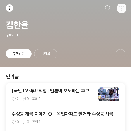
검색하기
티스토리
김한울
구독자
0
구독하기
방명록
신고하기 레이어
열기
인기글
[국민TV-투표의힘] 언론이 보도하는 후보는
정해져 있다? - 2016.4.4.
2
0
조회
2
수성동 계곡 이야기 ① - 옥인아파트 철거와 수성동 계곡
0
0
조회
1