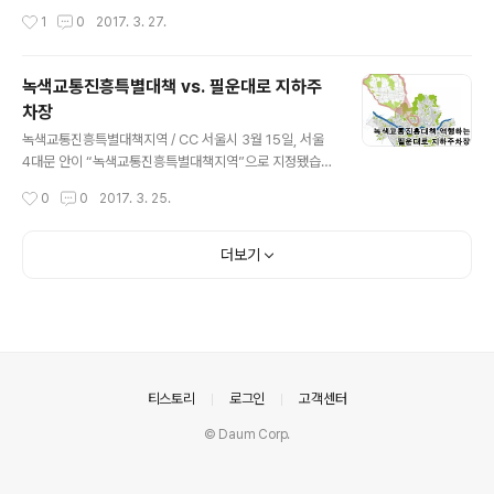
좋게 바꾸자는 의도는 엉뚱하게 주객이 전도되며 내용 면
공을 앞둔 필운대 지하주차장 계획과 관련하여 주민 반대
작성시간
1
0
2017. 3. 27.
에서나 예산 면에서나 서촌을 더욱 관광지처럼 꾸미기 위
가 갈수록 거세지고 있습니다. 착공 한 달을 앞두고 지난 2
해 무리하게 지하주차장을 만드는 계획처럼 되어버린 것입
4일 처음으로 주민설명회가 열렸습니다. 다양한 의견으로
니다..
주차장 건설 계획을 문제를 제기하는 목소리가 높았습니
녹색교통진흥특별대책 vs. 필운대로 지하주
다. 종로구는 경기상고 지하주차장 건설 계획, 재동초등학
차장
교 지하주차장 건설계획을 추진하였으나 번번이 주민 반대
글 내용
로 무산됐습니다. 이번 필운대로 지하주차장은 종로구 지
녹색교통진흥특별대책지역 / CC 서울시 3월 15일, 서울
하주차장 계획의 3라운드라고 해도 과언이 아닙니다. 주민
4대문 안이 “녹색교통진흥특별대책지역”으로 지정됐습니
반대에도 불구한 종로구청의 주차장 사랑이 이번에는 이루
다. 서울시의 지정신청을 국토교통부가 전국 최초로 승인
작성시간
0
0
2017. 3. 25.
어질 수 있을지 똑똑히 지켜봐야겠습니다. 착공 한 달을 채
한 결과입니다. 사람과 환경을 중심으로 편의와 안전을 향
앞두지 않고 종로구의회 구의원과 서촌 주민의 첫번째..
상하는 조치로 축하하고 환영할 일입니다. 올 상반기 ‘녹색
교통진흥지역 특별종합대책(안)’을 수립해 국토교통부 승
더보기
인을 받을 계획이라 하니 구체적인 대책(안)의 내용을 기대
하게 됩니다. 이번 대책의 비전은 “승용차 없이도 편리하게
생활할 수 있는, 사람이 우선하는 안전하고 쾌적한 도심”입
니다. 녹색교통 확대, 승용차 교통량 감축, 온실가스 감축,
교통사고 사망자수 감축 등을 핵심지표로 내세우고 있습니
다. 차 없이도 편리하게 살 수 있는 대책을 마련해서 차 보
의안내
티스토리
로그인
고객센터
다 사람이 쾌적하고 안전한 도심을 ..
© Daum Corp.