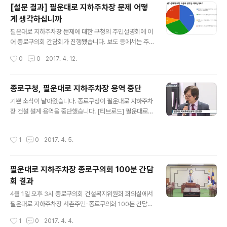
의혹은 꾸준히 제기되어 왔습니다. 박근혜 전 대통령의 당
[설문 결과] 필운대로 지하주차장 문제 어떻
선을 인정할 수 없다는 일인시위는 거의 상설적이었습니
게 생각하십니까
다. 지난 2014년 6월 4일 전국동시지방선거 때에 처음으
글 내용
로 선거 투.개표 참관을 모두 경험했습니다. 개표부정 의혹
필운대로 지하주차장 문제에 대한 구청의 주민설명회에 이
이 영화로까지 만들어졌다고 하니 그 때의 기억이 자연히
어 종로구의회 간담회가 진행됐습니다. 보도 등에서는 주
떠오릅니다. 다만, 영화가 어떠한 근거를 제시하고 어떠한
민 갈등으로 표현하는 경우도 있었지만 직접 들리는 의견
작성시간
0
0
2017. 4. 12.
내용을 사실로 확인하든 무관하게 이러한 의혹이 제기되고
중에는 반대의 의견이 많았습니다. 반대의 목소리가 클 때
지속될 수 있는 현장의 문제들이 제게..
에는 반대 의견 외의 목소리가 잘 들리지 않을 수도 있습니
다. 대부분의 주민은 무관심하거나 부정적인 의견인데도
종로구청, 필운대로 지하주차장 용역 중단
몇몇 주민이 적극적으로 주장하면 마치 주민 전체의 의견
글 내용
기쁜 소식이 날아왔습니다. 종로구청이 필운대로 지하주차
인 것 처럼 포장되는 경우도 종종 있기 마련입니다. 그래서
장 건설 설계 용역을 중단했습니다. [티브로드] 필운대로
구의회 간담회 이후에 간단한 온라인 설문조사를 진행했습
주차장 '좌초'...예산 낭비 논란 - 2017.4.4. 첫 설명회를 마
니다. 먼저 서촌에 사시는 분과 그렇지 않은 분의 의견이 다
친 종로구는 결국 필운대로 지하주차장 건설 설계 용역을
르게 나올 수 있다고 생각해서 사시는 곳을 질문했습니다.
작성시간
1
0
2017. 4. 5.
전면 중단키로 했습니다. 비록 구청의 공식적은 발표는 없
온라인 설문조사였지만 서촌 거주하거나 생활하시는 분이
었지만 실제 사업에 관련한 모든 실무가 정지 상태에 들어
90% 이상을 차지했습니다. 필운대로 지하주차장..
갔음을 확인했습니다. 서울시청과 종로구청의 조율 절차가
필운대로 지하주차장 종로구의회 100분 간담
있을 것으로 예상되고, 과정에서 좀 더 폭넓은 주민의견을
회 결과
수렴할 수 있도록 주민들이 목소리를 높일 필요가 있겠습
글 내용
니다. 사업 재개가 결정되지 않도록, 혹은 사업이 온전히 주
4월 1일 오후 3시 종로구의회 건설복지위원회 회의실에서
민을 위하는 방향에서 재개될 수 있도록 더욱 노력해야겠
필운대로 지하주차장 서촌주민-종로구의회 100분 간담회
습니다. 필운대로 역사문화거리 조성사업이 서촌이 앓고있
가 열렸습니다. 현장에서 나온 말씀을 정리하여 전합니다.
작성시간
1
0
2017. 4. 4.
는 젠트리피케이션 문제를 심화시..
간담회에 앞서, 안재홍 종로구의원(삼청 부암 평창 가회)은