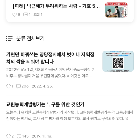
[피켓] 박근혜가 두려워하는 사람 - 기호 5번
노동당 김한울
8
1
조회
1
분류 전체보기
주요 글 목록
가면만 바꿔쓰는 양당정치에서 벗어나 지역정
치의 싹을 틔워야 합니다
글 내용
2022년 6월 1일, 제8회 전국동시지방선거 종로구청장 예
비후보 홍보물이 처음 우편함에 꽂혔다. ※ 이것은 이도 저
도 대안이 될 수 없는 현실에 대한 이야기이자, 그래도 터오
작성시간
1
206
2022. 4. 25.
르고 있는 희망의 싹에 대한 이야기다. 예비후보 홍보물의
주인공은 고병국 현 서울시의원이다. 정세균 전 의원의 비
서 출신이라는 것은 익히 알고 있었으나 다시 한 번 이력을
교원능력개발평가는 누구를 위한 것인가
잠시 살펴봤다. - 정세균 전 의원의 대학 후배 - 정세균 의
글 내용
오늘부터 유치원 교원능력개발평가가 시작됐다. 교원능력개발평가는 각 교육청에서
원 비서 - 현대아산 기획조정실 과장(대북사업) - 대북사업
진행하는 평가로, 교사 상호 평가와 학생 보호자의 교사 평가로 구성되어 있다. 유치
중단으로 국회 복귀 - 정세균 국회의장실 비서관 - 종로구
원에서는 시행하지 않던 것이 확대시행되며 유치원도 평가가 진행되고 있다고 한다.
제1선거구 시의원 - 종로구청장 예비후보 등록 #정치세습
몇 달 전 유치원에서 교원능력개발평가위원 참여 신청을 요청하는 통신문이 왔길래
정치인의 발탁과 성장 과정은 다양하게 있을 수 있지만, 흔
작성시간
2
145
2019. 11. 18.
신청했고, 총 3명의 재원아동 보호자 위원 중 자발적 신청은 나 혼자 뿐임을 확인하
히 선진 정치를 이야기할 때 늘 본보기로 꼽히는 유럽의 경