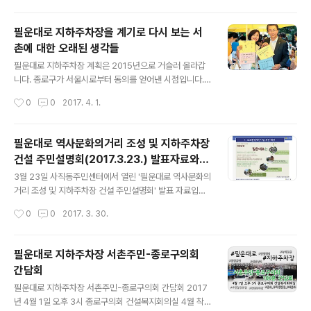
종로구의회 차원에서 공식적으로 마련한 자리임을 확인했
습니다. 또한, 경점순, 배효이 의원(모두 청운효자, 사직, 무
필운대로 지하주차장을 계기로 다시 보는 서
악, 교남)은 시간 관계상 참석하지 못한 것에 대해 안재홍
촌에 대한 오래된 생각들
의원의 양해 부탁 말씀이 있었습니다. 참석자의 입장을 순
글 내용
서대로 듣는 전후로 안재홍 의원이 입장을 밝혔고, 이후 간
필운대로 지하주차장 계획은 2015년으로 거슬러 올라갑
략히 향후 진행 방향에 대한 간담을 덧붙여 진행했습니다.
니다. 종로구가 서울시로부터 동의를 얻어낸 시점입니다.
참석자의 발언 내용에 앞서 안재홍 의원의 입장을 먼저 요
종로구 입장에서는 그 이전부터 추진을 했을테니 더 오래
작성시간
0
0
2017. 4. 1.
약하겠습니다. 안재홍 의원 입장1. 주민을 설득할 수 있는
전으로 거슬러 올라갈수도 있겠습니다. 하지만 이 문제를
준비를 갖추고 주민설명회가 ..
먼저 고민한 주민과 전문가들은 이미 그 전에 공통된 인식
을 형성하고 있었습니다. 필운대로 지하주차장 계획에 대
필운대로 역사문화의거리 조성 및 지하주차장
한 종로구의회 주민 간담회 날을 맞아 그 흔적들을 다시 살
건설 주민설명회(2017.3.23.) 발표자료와
펴보려 합니다. 살펴보기 앞서 올해 1월에 발행된 표지를
글 내용
몇 가지 문제점
감상해보시면 좀 더 와닿을 수 있을 것 같습니다. 종로구청
3월 23일 사직동주민센터에서 열린 '필운대로 역사문화의
이 발간하는 2017년 1월호 표지."종로구는 2017년에도
거리 조성 및 지하주차장 건설 주민설명회' 발표 자료입니
모든 구민이 공감하고 참여할 수 있는 행복한 맞춤도시를
다. 발표 자료는 서촌꼬뮤니따 혁이네 구자혁 님께서 종로
작성시간
0
0
2017. 3. 30.
만들어갑니다.청렴이 기본이 되는 지속 발전 가능한 종로
구청에 청구하여 받은 것을 공유합니다. 구자혁 님께 감사
를 위한 힘찬 발걸음에 주민 여러분이 함께 ..
드립니다. 구체적인 내용 이전에 사업의 맥락 면에서 간략
히 문제를 살펴보겠습니다. 주차장 중심으로 주객이 전도
필운대로 지하주차장 서촌주민-종로구의회
된 사업최초 사업은 서울시의 보도환경개선사업으로 전주
간담회
지중화와 함께 계획되고 있던 것이 종로구청의 지하주차장
글 내용
신설이 포함되며 본격적으로 이슈화되기 시작했습니다. 전
필운대로 지하주차장 서촌주민-종로구의회 간담회 2017
봇대를 지하에 매설하면서 자동차 중심의 필운대로를 걷기
년 4월 1일 오후 3시 종로구의회 건설복지회의실 4월 착