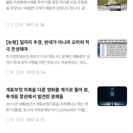
불법 직장폐쇄 8개월 차에 이틀 동안 자리를 비운 조합원
험에도 고정패널은 처음이라 깎고 다듬어야 할 것들이 많
을 찾았더니 싸늘한 시체가 매달려 있었다고 합니다. 끝을
습니다. 단점을 장점으로 살려 그만큼 더 가깝고 살갑게 다
모르는 불법 직장폐쇄로 경제적 재난과 불안, 우울, 불면을
가가는 방송이 되도록 노력하겠습니다. 많은 청취와 함께
무기처럼 휘두르던 갑을오토텍 회사 측이 결국 희생자를
주변에 두루 추천을 부탁드립니다. * 팟빵_ http://www.p
작성시간
1
0
2017. 5. 24.
만들어내고 만 것입니다. 전문가의 노조파괴 전략에 군경
odbbang.com/ch/12951
출신 어용노조까지. 조직폭력배 패싸움 마저 무색하게 갈
고리, 칼, 지게차 마저 등장했습니다. 어용노조 조합원은 회
[논평] 일자리 추경, 반대가 아니라 오히려 적
사를 나가고 회사 대표는 실형을 선고받고 복역했습니다.
극 찬성해야
그럼에도 회사가 경제적 타격까지 무릅쓰고 직장폐쇄를 길
글 내용
게 끄는 이유는 무엇일까요. 답은 대체 생산에 있습니다. 직
추가경정예산안 편성이 이야기됩니다. 문재인 대통령의 일
장을 폐쇄하고 대체 생산을 통해 회사는 여전히 돌아가고
자리 확대 공약 이행을 위한 것입니다. 자유한국당, 국민의
있던 것입니다. 현대기아차이 묵인하고 14개 협력업체가
당, 바른정당은 일제히 반대하고 나섰습니다. 노동당 경남
작성시간
0
0
2017. 5. 24.
공모한 결과입니다. 사법부는 대체 생산을..
도당은 이에 반대하여 추가경정예산안 편성을 찬성하는 논
평을 발표했습니다. 논평의 내용이 경상남도에만 국한되는
내용은 아니기에 전합니다. 추가경정예산 편성 찬성의 근
개표부정 의혹을 다룬 영화를 계기로 돌아 본,
거는 두가지입니다. 1. 일자리 창출의 시급성2. 민생 위한
투개표 참관에서 발견한 문제들
공공부문 일자리의 부족 (소방공무원 포함) 추가경정예산
글 내용
을 어떻게 집행할지를 다퉈야 할 일입니다. 이에 대한 무작
2012년 대통령선거 개표부정의혹을 추적했다고 하는 영
정 반대는 오로지 '반대를 위한 반대'일 수 밖에 없습니다.
화 「더플랜」 포스터 사회관계망서비스(SNS)에서 「더플랜」
공공부문 비정규직 문제를 적극적으로 해결하기 위한 추가
이라는 제목이 자주 눈에 띱니다. 2012년 대통령 선거(박
작성시간
3
2
2017. 4. 17.
경정예산 편성을 지지합니다. 공공부문 비정규직 문제 해
근혜 당선)의 개표부정 의혹을 추적한 영화라고 합니다. 제
결로 비정규직 문제, 고용불안 문제, 양극화 ..
작은 딴지일보의 김어준 씨가 맡았다고 합니다. 개표부정