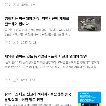
깊은 물은 여전히 흐르고 있다는 말이기도 할테니까요. 그
있는 낡은 3층 규모 건물의 2~3층에 50명 거주하고 있었
작성시간
0
3
2018. 11. 9.
래서 요즘 문득문득 걱정입니다. 신분당선 얘기가 나오더
다고 한다. 종로 곳곳에는 오래된 건물 비좁은 계단 위로 다
니 GTX 연결까지 온통 바위 투성이인 인왕산..
닥다닥 붙어있는 고시원들이 많다. 경우에 따라서는 낡은
고층 건물 꼭대기 층 근처에 게스트 하우스가 있기도 하고,
밝혀지는 박근혜의 거짓, 이명박근혜 체제를
종로 대로변은 임대료 문제로 낡은 건물 4~5층에 위치한
탄핵해야 합니다.
경우도 있다. 하나같이 화재에 취약하다. 이름만 고시원일
글 내용
뿐 고시원은 이미 쪽방의 새로운 이름이다. 보도를 보면 사
박근혜 집권 시기의 거짓말들이 속속 드러나고 있습니다 2
상자의 대부분은 40~60대 노동자다. 이 즈음 되면 위험한
015년 한일 위안부 합의 때에 이면합의는 없다고 했던 것
낡은 건물 허물고 재개발 재건축 이야기도 나올법 하다. 그
이 정반대의 진실로 드러나자마자, 이번엔 2016년 개성공
작성시간
2
3
2017. 12. 28.
렇게 되면 낡은 고시원을 찾을 수 밖에 없는 주거복지 취약
단 폐쇄 당시도 근거없는 말로 변명하고 나중에 거짓 사실
층은 눌린 풍선처..
을 짜맞춰낸 사실이 드러나고 있습니다. "개성공단 임금이
대량살상무기에 사용된다"는 말은 거짓말이었던 셈입니다.
재앙을 면하는 것도 능력일까 - 포항 지진과 연대의 발견
여기서 우리는 국민들을 향해 끊임없이 거짓말을 일삼았던
글 내용
'돈도 실력이다 능력 없으면 부모를 원망해라' 모두를 분노하게 한 정유라의 말이다.
무책임하고 무능한 전임대통령 박근혜만 욕하고 돌아설 수
수능 전날인 15일 포항에 지진이 일어났다. 진도 5.5 여진이 계속되는 가운데 벽이
도 있을 것입니다 하지만, 다시 또 어떤 대통령이 얄팍한 수
무너지고 건물이 주저앉는 피해 보다 언제 다시 또 재앙이 덮쳐올지 일상의 모든 순
로 국민을 속이고 집권 기간 거짓말로 일관해도 우리는 그
간에 불안을 안고 살아야 하는 스트레스가 더 크다. 당장 건물에 들어가는 것 자체가
대통령이 박근혜 만큼 거대한 악을 저지르고 또한 그것이
작성시간
0
1
2017. 11. 18.
불안이고 공포다. 처음으로 수능 시험일이 일주일 연기됐다. 연기된 날짜에 다시 지
임기 중에 크게 드러나지 않는 이상 그것을 알 수도, 멈출
진이 일어날 수도 있겠지만 당장 재난의 충격을 안고 다음날에 수능시험장에 들어가
수도 없다는 사실을 기억해야 합니다..
도록 하는 것에 비해 훨씬 현명한 결정이었다. '포항 때문에 나머지 수십만 수험생이
탈핵버스 타고 신고리 백지화~ 울산집중 전국
피해를 본다' '포항 외 지역 수험생이 왜 피해를 봐야 하나' 지진의 공포를 체감하지
탈핵집회 - 원전 말고 안전
못한 수험생들이 원망의 말을 적고 있다고 한다. ..
글 내용
신고리 5·6호기 백지화 전국행동 원전 말고 안전 신고리 5