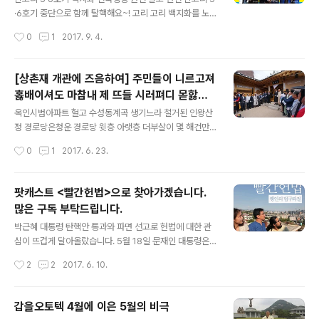
·6호기 중단으로 함께 탈핵해요~! 고리 고리 백지화를 노
래하며 춤추는 #신고리댄스 와 함께 서울 곳곳을 누비는
작성시간
0
1
2017. 9. 4.
탈핵 자전거 원정대에 이어 이제는 전국에서 탈핵을 외치
기 위해 울산에서 모입니다. 이번 토요일인 9월 9일 울산
문화예술회관과 울산 남구 롯데백화점 앞에 모여서 탈핵의
[상촌재 개관에 즈음하여] 주민들이 니르고져
염원을 즐거운 행진과 외침으로 함께 합니다. 서울에서는
홇배이셔도 마참내 제 뜨들 시러펴디 몯핧노
주말 당일 부담없이 다녀올 수 있도록 9일 오전 10시 압구
글 내용
미 하니라
정역에서 출발하는 탈핵버스가 준비되고 있습니다 여기서
옥인시범아파트 헐고 수성동계곡 생기느라 철거된 인왕산
하나 더~! 종로 탈핵버스에 도전!! 종로에서도 많은 분들께
정 경로당은청운 경로당 윗층 아랫층 더부살이 몇 해건만
서 참가신청을 해주시면 종로에서 출발하는 탈핵버스 일정
공간을 달라 이야기한 지가 얼마이고의원님들께 아무렴 그
작성시간
0
1
2017. 6. 23.
을 따로 잡아볼 수 있지 않을까요? 종로에서 출발하고 도착
리하마 약속 받은지가 몇 년인가 하나 남은 놀이터 사직단
하는 종로탈핵버스! 멋지지 않나요? ..
복원한다고 없앤다더니놀이터 만들어달라는 부모들에 뜬
금없는 세종대왕 기념관 이야기만 늘어놓지 않나 군인아파
팟캐스트 <빨간헌법>으로 찾아가겠습니다.
트 놀이터 가고 싶단 아이와 그 앞에서 실랑이하다가군인
많은 구독 부탁드립니다.
아파트에서 놀이터를 공유한다고 하니그래도 열어 준다니
글 내용
그나마 다행이다 하고 있는 것을 구가 모를까 시가 모를까
박근혜 대통령 탄핵안 통과와 파면 선고로 헌법에 대한 관
동네에 골목은 많아도 집 근처 공원 하나가 없는데그나마
심이 뜨겁게 달아올랐습니다. 5월 18일 문재인 대통령은
하나 있는 영추문 앞 통의동 마을마당 조차청와대 경호실
5.18 정신을 헌법에 담겠노라며 개헌에 시동을 걸었습니
작성시간
2
2
2017. 6. 10.
이 민간에 소유권을 넘겼다가이제야 부랴부랴 서울시가 매
다. 헌법학자인 법학박사 '행인'이 진행하는 팟캐스트 의 시
입을 추진하고 있다단 하나 없어지는 것 막겠다니 좋지만
즌 2 에 고정패널로 참여합니다. 이제 파일럿 방송을 마쳤
그 하나 ..
을 뿐이지만, 앞으로 청취자 여러분과 함께 헌법을 바닥에
갑을오토텍 4월에 이은 5월의 비극
서부터 따라잡아보도록 하겠습니다. 다수의 방송 출연 경
글 내용