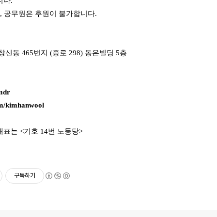
니다.
체, 공무원은 후원이 불가합니다.
신동 465번지 (종로 298) 동은빌딩 5층
mdr
m/k
imhanwool
표는 <기호 14번 노동당>
구독하기