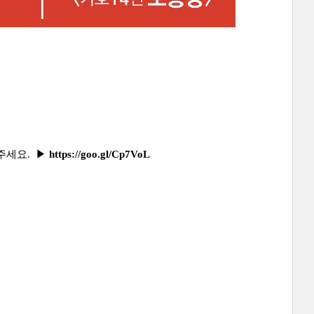
주세요.
▶
https://goo.gl/Cp7VoL