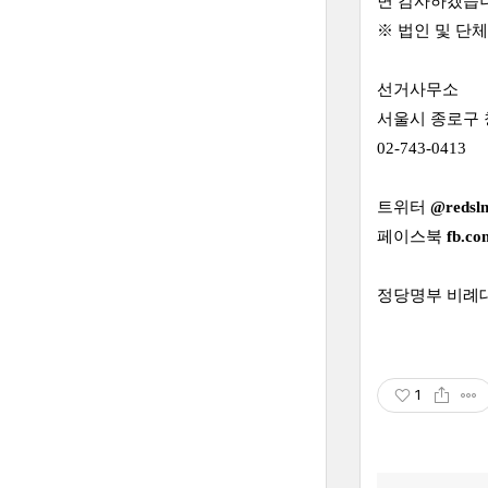
면 감사하겠습
※ 법인 및 단
선거사무소
서울시 종로구 창
02-743-0413
트위터
@redsl
페이스북
fb.co
정당명부 비례대
1