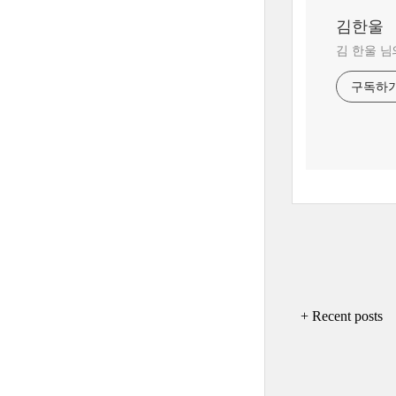
김한울
김 한울 님
구독하
+ Recent posts