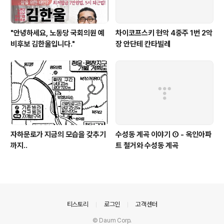
"안녕하세요, 노동당 국회의원 예
차이코프스키 현악 4중주 1번 2악
비후보 김한울입니다."
장 안단테 칸타빌레
자하문로가 지금의 모습을 갖추기
수성동 계곡 이야기 ① - 옥인아파
까지..
트 철거와 수성동 계곡
의안내
티스토리
로그인
고객센터
© Daum Corp.