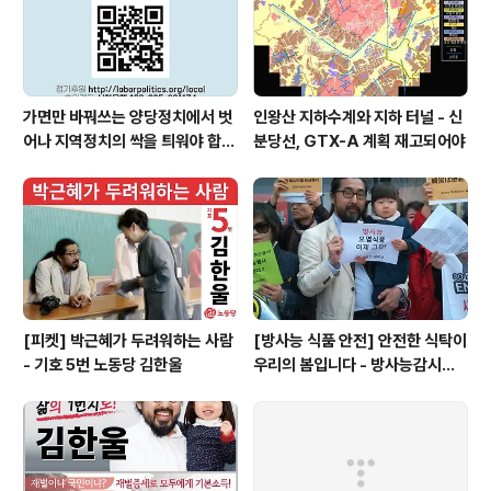
능합니다. - 정치자금영수증은 법에 따라 기부일 30일 이..
가면만 바꿔쓰는 양당정치에서 벗
인왕산 지하수계와 지하 터널 - 신
어나 지역정치의 싹을 틔워야 합니
분당선, GTX-A 계획 재고되어야
다
[피켓] 박근혜가 두려워하는 사람
[방사능 식품 안전] 안전한 식탁이
- 기호 5번 노동당 김한울
우리의 봄입니다 - 방사능감시센
터 설립이 필요합니다