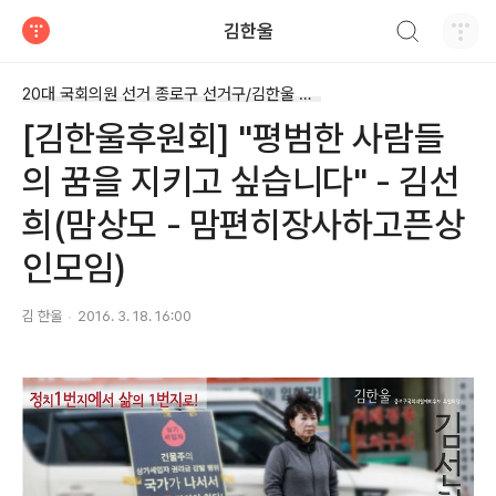
검색하기
김한울
티스토리
20대 국회의원 선거 종로구 선거구/김한울 후원회
[김한울후원회] "평범한 사람들
의 꿈을 지키고 싶습니다" - 김선
희(맘상모 - 맘편히장사하고픈상
인모임)
김 한울
2016. 3. 18. 16:00