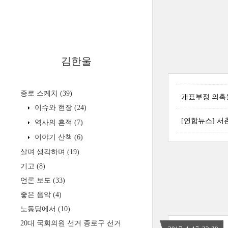
김한울
종로 스케치
(39)
개표부정 의혹을
이슈와 현장
(24)
[연합뉴스] 서촌
역사의 흔적
(7)
이야기 산책
(6)
살며 생각하며
(19)
기고
(8)
언론 보도
(33)
좋은 음악
(4)
노동당에서
(10)
20대 국회의원 선거 종로구 선거