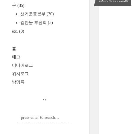
2017. 4. 17. 22:29
구
(35)
선거운동본부
(30)
김한울 후원회
(5)
etc.
(0)
홈
태그
미디어로그
위치로그
방명록
/
/