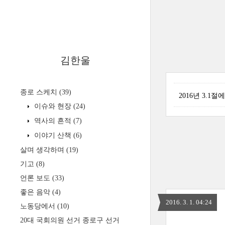
김한울
종로 스케치
(39)
2016년 3.1
이슈와 현장
(24)
역사의 흔적
(7)
이야기 산책
(6)
살며 생각하며
(19)
기고
(8)
언론 보도
(33)
좋은 음악
(4)
2016. 3. 1. 04:24
노동당에서
(10)
20대 국회의원 선거 종로구 선거