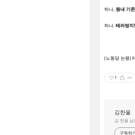
하나,
원내 기존
하나.
테러방지법
[노동당 논평] 
1
김한울
김 한울 님
구독하