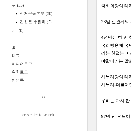
구
(35)
국회의장의 테러
선거운동본부
(30)
28일 선관위의
김한울 후원회
(5)
etc.
(0)
4년만에 한 번
국회방송에 국민
홈
리는 한없는
어
태그
야합이라는 말로
미디어로그
위치로그
새누리당의 테러
방명록
새누리-더불어민
/
/
우리는 다시 한
97년 전 오늘이