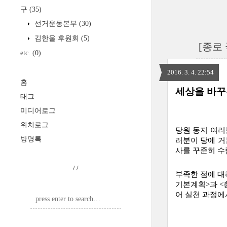
구
(35)
선거운동본부
(30)
김한울 후원회
(5)
[종로
etc.
(0)
2016. 3. 4. 22:54
홈
세상을 바꾸
태그
미디어로그
위치로그
당원 동지 여러
방명록
러분이 당에 거
사를 꾸준히 수
/
/
부족한 점에 대
기본계획>과 <
어 실천 과정에