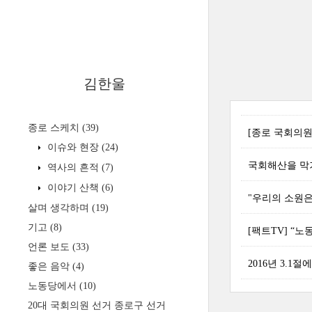
김한울
종로 스케치
(39)
[종로 국회의원
이슈와 현장
(24)
국회해산을 막
역사의 흔적
(7)
이야기 산책
(6)
"우리의 소원은
살며 생각하며
(19)
기고
(8)
[팩트TV] “노
언론 보도
(33)
2016년 3.1
좋은 음악
(4)
노동당에서
(10)
20대 국회의원 선거 종로구 선거