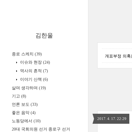
김한울
종로 스케치
(39)
개표부정 의혹을
이슈와 현장
(24)
역사의 흔적
(7)
이야기 산책
(6)
살며 생각하며
(19)
기고
(8)
언론 보도
(33)
좋은 음악
(4)
2017. 4. 17. 22:29
노동당에서
(10)
20대 국회의원 선거 종로구 선거