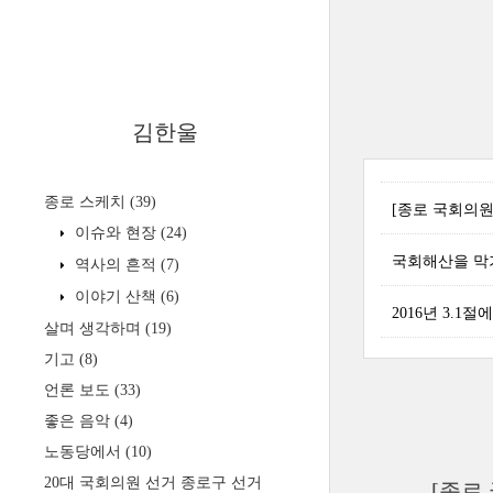
김한울
종로 스케치
(39)
[종로 국회의원
이슈와 현장
(24)
국회해산을 막
역사의 흔적
(7)
이야기 산책
(6)
2016년 3.1
살며 생각하며
(19)
기고
(8)
언론 보도
(33)
좋은 음악
(4)
노동당에서
(10)
20대 국회의원 선거 종로구 선거
[종로