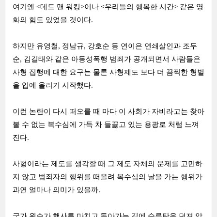
여기엔 <데드 맨 워킹>이나 <우리들의 행복한 시간> 같은 영
화의 힘도 있었을 것이다.
하지만
유영철
,
정남규
,
강호순
등 연이은 연쇄살인과
조두
순
,
김길태
와 같은 아동성폭행 범죄가 공개되면서 사람들은
사형 집행에 대한 요구는 물론 사형제도 보다 더 끔찍한 형벌
을 입에 올리기 시작했다.
이런 논란이 다시 떠오를 때 마다 이 사회가 자비라고는 찾아
볼 수 없는 복수심에 가득 차 들끓고 있는 용광로 처럼 느껴
진다.
사형이라는 제도를 생각할 때 그 제도 자체의 문제를 고민하
지 않고 범죄자의 행위를 떠올려 복수심의 날을 가는 행위가
과연 얼마나 의미가 있을까.
국가 원수가 행사를 마치고 돌아가는 길에 수류탄을 던져 암