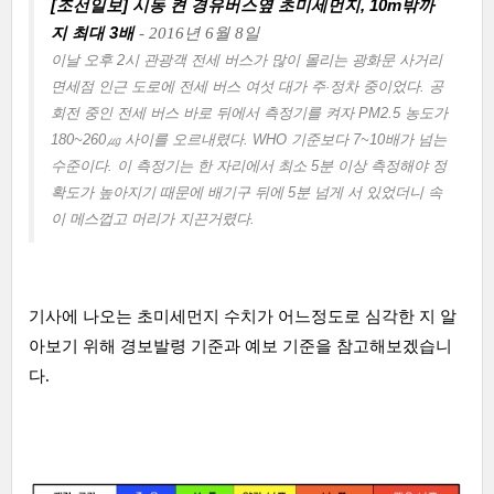
[조선일보] 시동 켠 경유버스옆 초미세먼지, 10m밖까
지 최대 3배
- 2016년 6월 8일
이날 오후 2시 관광객 전세 버스가 많이 몰리는 광화문 사거리
면세점 인근 도로에 전세 버스 여섯 대가 주·정차 중이었다. 공
회전 중인 전세 버스 바로 뒤에서 측정기를 켜자 PM2.5 농도가
180~260㎍ 사이를 오르내렸다. WHO 기준보다 7~10배가 넘는
수준이다. 이 측정기는 한 자리에서 최소 5분 이상 측정해야 정
확도가 높아지기 때문에 배기구 뒤에 5분 넘게 서 있었더니 속
이 메스껍고 머리가 지끈거렸다.
기사에 나오는 초미세먼지 수치가 어느정도로 심각한 지 알
아보기 위해 경보발령 기준과 예보 기준을 참고해보겠습니
다.