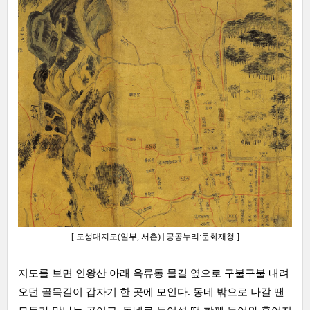
[ 도성대지도(일부, 서촌) | 공공누리:문화재청 ]
지도를 보면 인왕산 아래 옥류동 물길 옆으로 구불구불 내려
오던 골목길이 갑자기 한 곳에 모인다. 동네 밖으로 나갈 땐