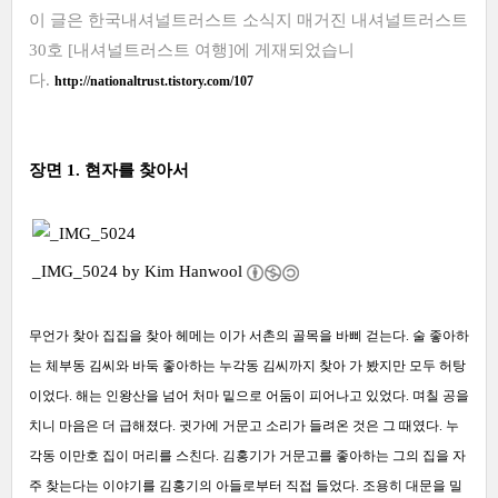
이 글은 한국내셔널트러스트 소식지
매거진 내셔널트러스트
30호 [내셔널트러스트 여행]에 게재되었습
니
다.
http://nationaltrust.tistory.com/107
장면 1. 현자를 찾아서
_IMG_5024 by
Kim Hanwool
무언가 찾아 집집을 찾아 헤메는 이가 서촌의 골목을 바삐 걷는다. 술 좋아하
는 체부동 김씨와 바둑 좋아하는 누각동 김씨까지 찾아 가 봤지만 모두 허탕
이었다. 해는 인왕산을 넘어 처마 밑으로 어둠이 피어나고 있었다. 며칠 공을
치니 마음은 더 급해졌다. 귓가에 거문고 소리가 들려온 것은 그 때였다. 누
각동 이만호 집이 머리를 스친다. 김홍기가 거문고를 좋아하는 그의 집을 자
주 찾는다는 이야기를 김홍기의 아들로부터 직접 들었다. 조용히 대문을 밀