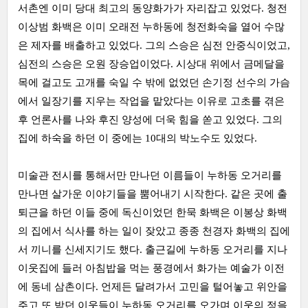
서촌엔 이미 당대 최고의 동양화가가 자리잡고 있었다. 청전
이상범 화백은 이미 오래전 누하동에 청전화숙을 열어 수많
은 제자를 배출하고 있었다. 그의 스승은 심전 안중식이었고,
심전의 스승은 오원 장승업이었다. 시상대 위에서 금메달을
목에 걸고도 고개를 숙일 수 밖에 없었던 손기정 선수의 가슴
에서 일장기를 지우는 작업을 맡았다는 이유로 고초를 겪은
후 언론사를 나와 후진 양성에 더욱 힘을 쏟고 있었다. 그의
집에 하숙을 하던 이 중에는 10대의 박노수도 있었다.
미술관 전시를 통해서만 만나던 이름들이 누하동 오거리를
만나면 살가운 이야기들을 뿜어내기 시작한다. 같은 곳에 출
퇴근을 하던 이들 중에 독신이었던 한묵 화백은 이봉상 화백
의 집에서 식사를 하는 일이 잦았고 종종 천경자 화백의 집에
서 끼니를 신세지기도 했다. 출근길에 누하동 오거리를 지나
이웃집에 들러 아침밥을 먹는 풍경에서 화가는 예술가 이전
에 동네 삼촌이다. 언제든 달려가서 고민을 털어놓고 위안을
주고 또 받던 이웃들이 누하동 오거리를 오가며 이웃의 정을