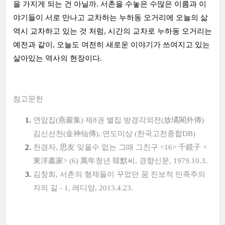
을 가지게 되는 건 아닐까. 서촌을 수놓은 수많은 이름과 이
야기들이 서로 만나고 교차하는 누하동 오거리에 오늘의 삶
역시 교차하고 있는 것 처럼, 시간의 교차로 누하동 오거리는
예전과 같이, 오늘도 여전히 새로운 이야기가 쓰여지고 있는
살아있는 역사의 현장이다.
참고문헌
연암집(燕巖集) 제8권 별집 방경각외전(放璚閣外傳)
김신선전(金神仙傳), 연도미상 (한국고전종합DB)
천경자, 思友 잊을수 없는 그때 그친구 <16> 千鏡子 <
東洋畵家> (6) 萬年청년 韓默씨, 경향신문, 1979.10.3.
김창희, 서촌의 형제들이 꾸었던 꿈 진보적 민족주의
자의 길 - 1, 레디앙, 2013.4.23.