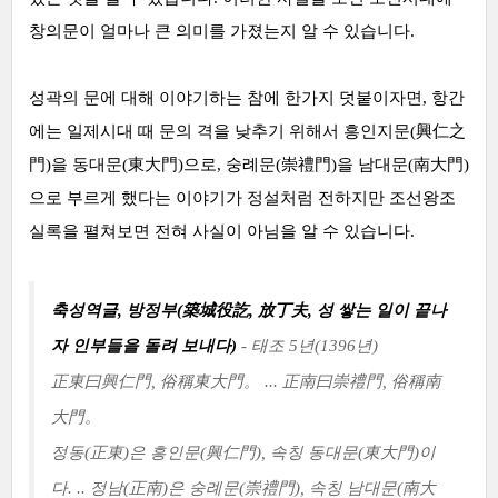
창의문이 얼마나 큰 의미를 가졌는지 알 수 있습니다.
성곽의 문에 대해 이야기하는 참에 한가지 덧붙이자면, 항간
에는 일제시대 때 문의 격을 낮추기 위해서 흥인지문(興仁之
門)을 동대문(東大門)으로, 숭례문(崇禮門)을 남대문(南大門)
으로 부르게 했다는 이야기가 정설처럼 전하지만 조선왕조
실록을 펼쳐보면 전혀 사실이 아님을 알 수 있습니다.
축성역글, 방정부(築城役訖, 放丁夫, 성 쌓는 일이 끝나
자 인부들을 돌려 보내다)
- 태조 5년(1396년)
正東曰興仁門, 俗稱東大門。 ... 正南曰崇禮門, 俗稱南
大門。
정동(正東)은 흥인문(興仁門),
속칭 동대문(東大門)이
다.
..
정남(正南)은 숭례문(崇禮門),
속칭 남대문(南大