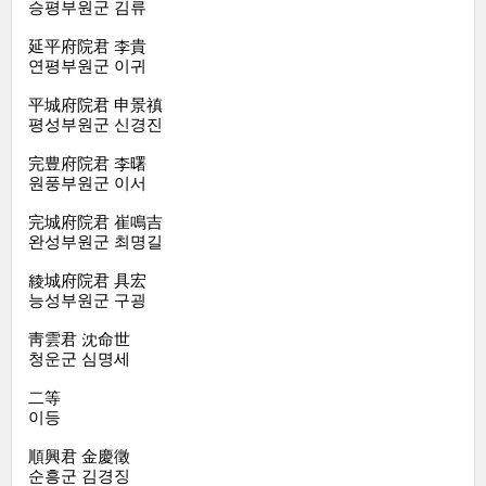
승평부원군 김류
延平府院君 李貴
연평부원군 이귀
平城府院君 申景禛
평성부원군 신경진
完豊府院君 李曙
원풍부원군 이서
完城府院君 崔鳴吉
완성부원군 최명길
綾城府院君 具宏
능성부원군 구굉
靑雲君 沈命世
청운군 심명세
二等
이등
順興君 金慶徵
순흥군 김경징