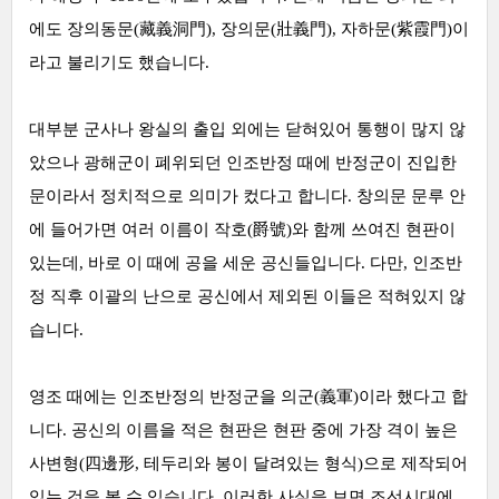
에도 장의동문(藏義洞門), 장의문(壯義門), 자하문(紫霞門)이
라고 불리기도 했습니다.
대부분 군사나 왕실의 출입 외에는 닫혀있어 통행이 많지 않
았으나 광해군이 폐위되던 인조반정 때에 반정군이 진입한
문이라서 정치적으로 의미가 컸다고 합니다. 창의문 문루 안
에 들어가면 여러 이름이 작호(爵號)와 함께 쓰여진 현판이
있는데, 바로 이 때에 공을 세운 공신들입니다. 다만, 인조반
정 직후 이괄의 난으로 공신에서 제외된 이들은 적혀있지 않
습니다.
영조 때에는 인조반정의 반정군을 의군(義軍)이라 했다고 합
니다. 공신의 이름을 적은 현판은 현판 중에 가장 격이 높은
사변형(四邊形, 테두리와 봉이 달려있는 형식)으로 제작되어
있는 것을 볼 수 있습니다. 이러한 사실을 보면 조선시대에