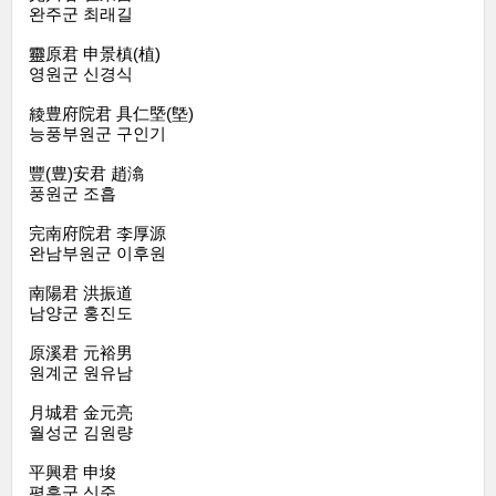
완주군 최래길
靈原君 申景槙(植)
영원군 신경식
綾豊府院君 具仁塈(墍)
능풍부원군 구인기
豐(豊)安君 趙潝
풍원군 조흡
完南府院君 李厚源
완남부원군 이후원
南陽君 洪振道
남양군 홍진도
原溪君 元裕男
원계군 원유남
月城君 金元亮
월성군 김원량
平興君 申埈
평흥군 신준