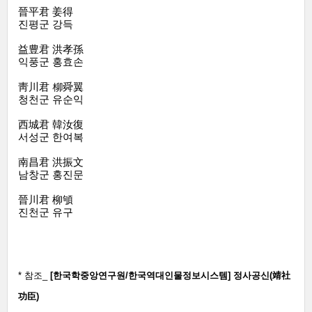
晉平君 姜得
진평군 강득
益豊君 洪孝孫
익풍군 홍효손
靑川君 柳舜翼
청천군 유순익
西城君 韓汝復
서성군 한여복
南昌君 洪振文
남창군 홍진문
晉川君 柳䪷
진천군 유구
* 참조_
[한국학중앙연구원/한국역대인물정보시스템] 정사공신(靖社
功臣)