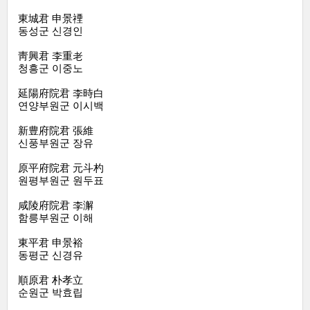
東城君 申景禋
동성군 신경인
靑興君 李重老
청흥군 이중노
延陽府院君 李時白
연양부원군 이시백
新豊府院君 張維
신풍부원군 장유
原平府院君 元斗杓
원평부원군 원두표
咸陵府院君 李澥
함릉부원군 이해
東平君 申景裕
동평군 신경유
順原君 朴孝立
순원군 박효립