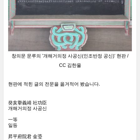
창의문 문루의 '개해거의정 사공신(
인조반정 공신)' 현판 /
CC 김한울
현판에 적힌 글의 전문을 옮겨적어 봤습니다.
癸亥擧義靖 社功臣
개해거의정 사공신
一等
일등
昇平府院君 金瑬