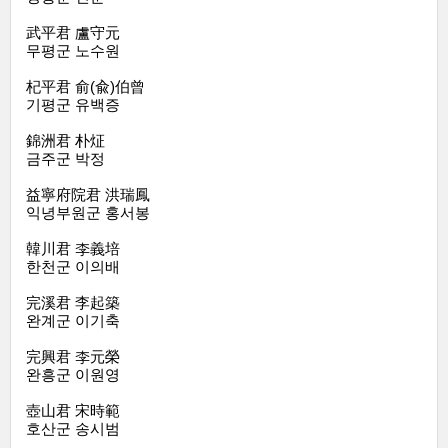
武平君 盧守元
무평군 노수원
杞平君 俞(兪)伯曾
기평군 유백증
錦洲君 朴炡
금주군 박정
益寧府院君 洪瑞鳳
익녕부원군 홍서봉
韓川君 李義培
한천군 이의배
完溪君 李起築
완계군 이기축
完興君 李元榮
완흥군 이원영
壺山君 宋時範
호산군 송시범