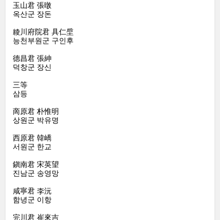
玉山君 張暾
옥산군 장돈
綾川府院君 具仁垕
능천부원군 구인후
德昌君 張紳
덕창군 장신
三等
삼등
啇原君 朴惟明
상원군 박유명
西原君 韓嶠
서원군 한교
鎭南君 宋英望
진남군 송영망
咸寧君 李沅
함녕군 이항
完川君 崔來吉