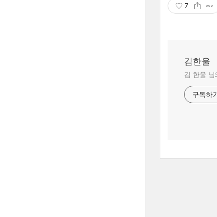
7
김한울
김 한울 님
구독하