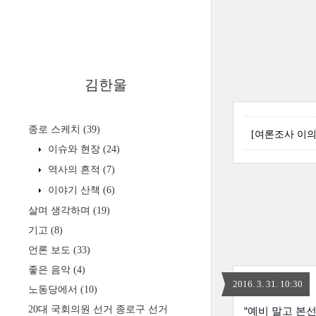
김한울
종로 스케치
(39)
[여론조사 이의
이슈와 현장
(24)
역사의 흔적
(7)
이야기 산책
(6)
살며 생각하며
(19)
기고
(8)
언론 보도
(33)
좋은 음악
(4)
2016. 3. 31. 10:30
노동당에서
(10)
20대 국회의원 선거 종로구 선거
“예비 말고 본선