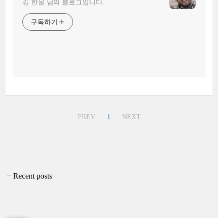
김 한울 님의 블로그입니다.
구독하기
PREV
1
NEXT
+ Recent posts