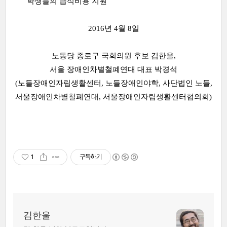
학생들의 급식비용 지원
2016
년
4
월
8
일
노동당 종로구 국회의원 후보 김한울
,
서울 장애인차별철폐연대 대표 박경석
(
노들장애인자립생활센터
,
노들장애인야학
,
사단법인 노들
,
서울장애인차별철폐연대
,
서울장애인자립생활센터협의회
)
1
구독하기
김한울