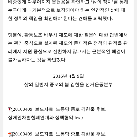
비중있게 다루어지지 못했음을 확인하고
‘
삶의 정치
’
를 통해
누구에게나 기본적으로 보장되어야 하는 인간적인 삶에 대
한 정치의 책임을 확인해야 한다는 견해를 피력했다
.
덧붙여
,
활동보조 바우처 제도에 대한 질문에 대한 답변에서
는 관리 중심으로 설계된 제도의 문제점은 정책의 관점을 관
리에서 지원 중심으로 전환하지 않고서는 근본적인 해결이
불가능하다는 것을 확인했다
.
2016
년
4
월
9
일
삶의 일번지 종로의 봄 김한울 선거운동본부
20160409_보도자료_노동당 종로 김한울 후보,
장애인차별철폐연대와 정책협약.hwp
20160409_보도자료_노동당 종로 김한울 후보,