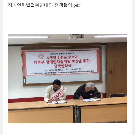
장애인차별철폐연대와 정책협약.pdf