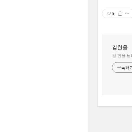
8
김한울
김 한울 님
구독하