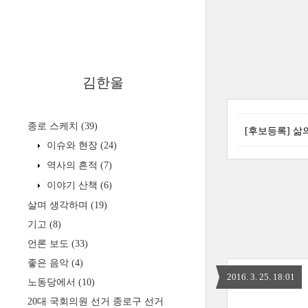
김한울
종로 스케치
(39)
[후보등록] 삶
이슈와 현장
(24)
역사의 흔적
(7)
이야기 산책
(6)
살며 생각하며
(19)
기고
(8)
언론 보도
(33)
좋은 음악
(4)
2016. 3. 25. 18:01
노동당에서
(10)
20대 국회의원 선거 종로구 선거