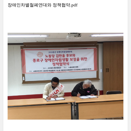
장애인차별철폐연대와 정책협약.pdf