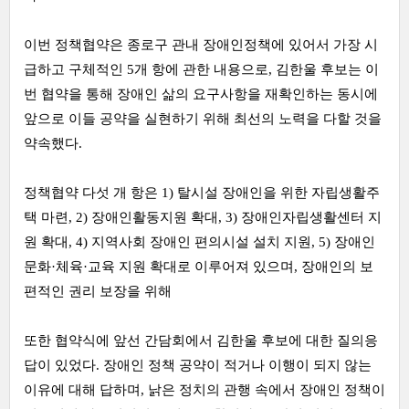
이번 정책협약은 종로구 관내 장애인정책에 있어서 가장 시
급하고 구체적인
5
개 항에 관한 내용으로
,
김한울 후보는 이
번 협약을 통해 장애인 삶의 요구사항을 재확인하는 동시에
앞으로 이들 공약을 실현하기 위해 최선의 노력을 다할 것을
약속했다
.
정책협약 다섯 개 항은
1)
탈시설 장애인을 위한 자립생활주
택 마련
, 2)
장애인활동지원 확대
, 3)
장애인자립생활센터 지
원 확대
, 4)
지역사회 장애인 편의시설 설치 지원
, 5)
장애인
문화
·
체육
·
교육 지원 확대로 이루어져 있으며
,
장애인의 보
편적인 권리 보장을 위해
또한 협약식에 앞선 간담회에서 김한울 후보에 대한 질의응
답이 있었다
.
장애인 정책 공약이 적거나 이행이 되지 않는
이유에 대해 답하며
,
낡은 정치의 관행 속에서 장애인 정책이