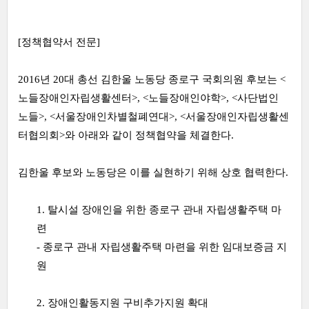
[
정책협약서 전문
]
2016
년
20
대 총선 김한울 노동당 종로구 국회의원 후보는
<
노들장애인자립생활센터
>, <
노들장애인야학
>, <
사단법인
노들
>, <
서울장애인차별철폐연대
>, <
서울장애인자립생활센
터협의회
>
와 아래와 같이 정책협약을 체결한다
.
김한울 후보와 노동당은 이를 실현하기 위해 상호 협력한다
.
1.
탈시설 장애인을 위한 종로구 관내 자립생활주택 마
련
-
종로구 관내 자립생활주택 마련을 위한 임대보증금 지
원
2.
장애인활동지원 구비추가지원 확대