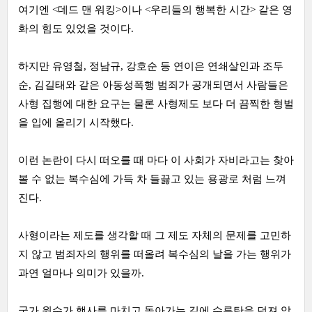
여기엔 <데드 맨 워킹>이나 <우리들의 행복한 시간> 같은 영
화의 힘도 있었을 것이다.
하지만
유영철
,
정남규
,
강호순
등 연이은 연쇄살인과
조두
순
,
김길태
와 같은 아동성폭행 범죄가 공개되면서 사람들은
사형 집행에 대한 요구는 물론 사형제도 보다 더 끔찍한 형벌
을 입에 올리기 시작했다.
이런 논란이 다시 떠오를 때 마다 이 사회가 자비라고는 찾아
볼 수 없는 복수심에 가득 차 들끓고 있는 용광로 처럼 느껴
진다.
사형이라는 제도를 생각할 때 그 제도 자체의 문제를 고민하
지 않고 범죄자의 행위를 떠올려 복수심의 날을 가는 행위가
과연 얼마나 의미가 있을까.
국가 원수가 행사를 마치고 돌아가는 길에 수류탄을 던져 암