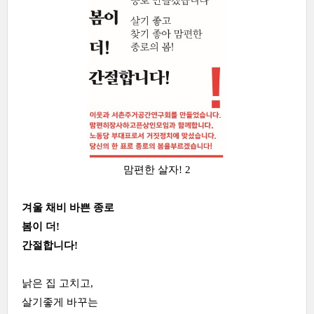
맘편한 살자! 2
겨울 채비 바쁜 종로
봄이 더!
간절합니다!
낡은 집 고치고,
살기좋게 바꾸는