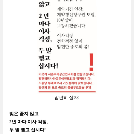
맘편히 살자!
빚은 줄지 않고
2년 마다 이사 걱정,
두 발 뻗고 삽시다!