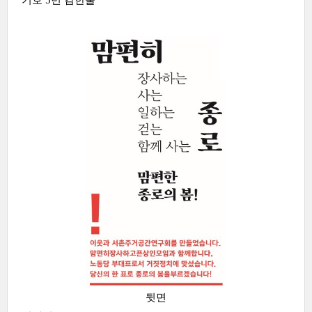
기호 5번 김한울
뒷면