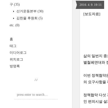
구
(35)
2016. 4. 9. 19:11
선거운동본부
(30)
[
보도자료
]
김한울 후원회
(5)
etc.
(0)
홈
태그
미디어로그
삶의 일번지 종
위치로그
별철폐연대와 
방명록
이번 정책협약
/
/
의 요구사항을 
정책협약 다섯 
인 편의시설 설