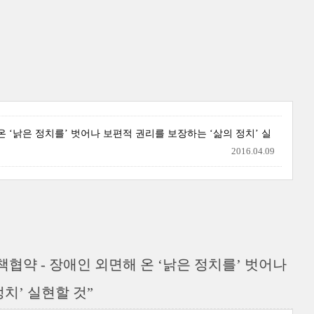
 ‘낡은 정치를’ 벗어나 보편적 권리를 보장하는 ‘삶의 정치’ 실
2016.04.09
협약 - 장애인 외면해 온 ‘낡은 정치를’ 벗어나
치’ 실현할 것”