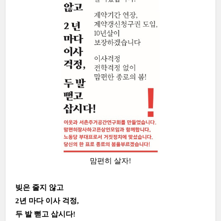
맘편히 살자!
빚은 줄지 않고
2년 마다 이사 걱정,
두 발 뻗고 삽시다!