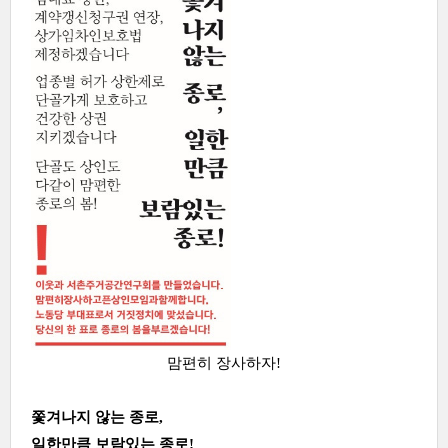
맘편히 장사하자!
쫓겨나지 않는 종로,
일한만큼 보람있는 종로!