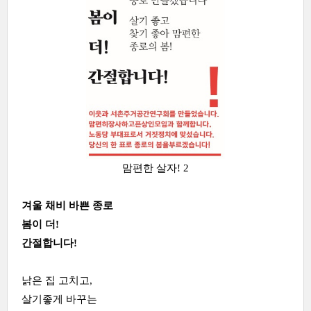
맘편한 살자! 2
겨울 채비 바쁜 종로
봄이 더!
간절합니다!
낡은 집 고치고,
살기좋게 바꾸는