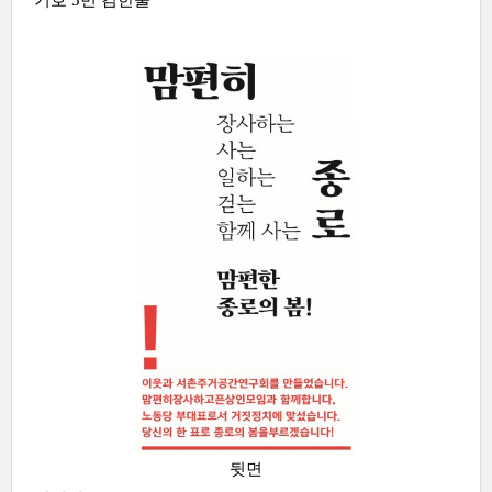
기호 5번 김한울
뒷면