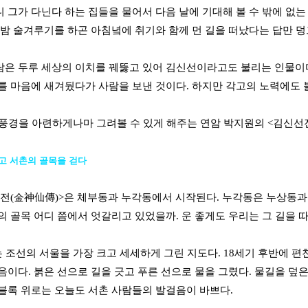
 그가 다닌다 하는 집들을 물어서 다음 날에 기대해 볼 수 밖에 없는 
 밤 술겨루기를 하곤 아침녘에 취기와 함께 먼 길을 떠났다는 답만 덩
은 두루 세상의 이치를 꿰뚫고 있어 김신선이라고도 불리는 인물이다.
를 마음에 새겨뒀다가 사람을 보낸 것이다. 하지만 각고의 노력에도 
 풍경을 아련하게나마 그려볼 수 있게 해주는 연암 박지원의 <김신선전
고 서촌의 골목을 걷다
전(金神仙傳)>은 체부동과 누각동에서 시작된다. 누각동은 누상동과 
의 골목 어디 쯤에서 엇갈리고 있었을까. 운 좋게도 우리는 그 길을 따
 조선의 서울을 가장 크고 세세하게 그린 지도다. 18세기 후반에 
음이다. 붉은 선으로 길을 긋고 푸른 선으로 물을 그렸다. 물길을 덮
블록 위로는 오늘도 서촌 사람들의 발걸음이 바쁘다.