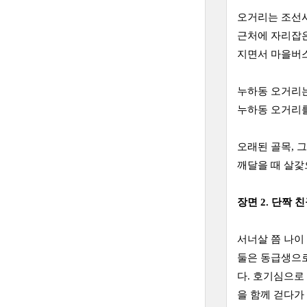
오거리는 조선시대
근처에 자리잡
지면서 마을버스
누하동 오거리는
누하동 오거리를
오래된 골목, 
깨달을 때 살갗
장면 2. 단짝 
서너살 쯤 나이
둘은 동급생으로
다. 호기심으로
을 함께 걷다가