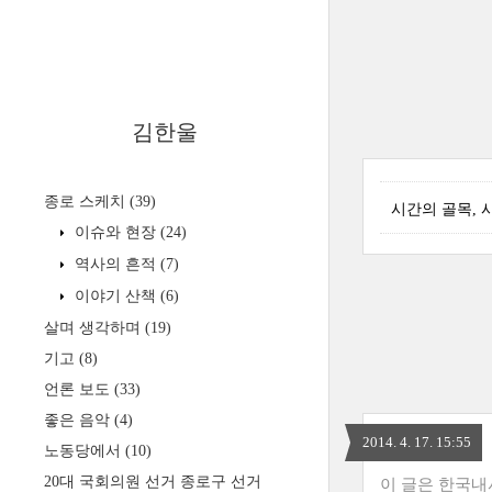
김한울
종로 스케치
(39)
시간의 골목, 
이슈와 현장
(24)
역사의 흔적
(7)
이야기 산책
(6)
살며 생각하며
(19)
기고
(8)
언론 보도
(33)
좋은 음악
(4)
2014. 4. 17. 15:55
노동당에서
(10)
20대 국회의원 선거 종로구 선거
이 글은 한국