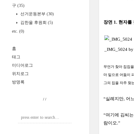
구
(35)
선거운동본부
(30)
장면 1. 현자를
김한울 후원회
(5)
etc.
(0)
홈
_IMG_5024 b
태그
미디어로그
무언가 찾아 집집을
위치로그
마 밑으로 어둠이 
방명록
그의 집을 자주 찾
“실례지만, 어
/
/
“여기에 김씨는
람이오.”