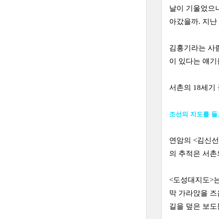
날이 기울었으니
아갔을까. 지난
김홍기라는 사람
이 있다는 얘기
서촌의 18세기
조선의 지도를 들
연암의 <김신선
의 추적은 서촌
<도성대지도>는
막 가라앉을 즈
길을 덮은 보도