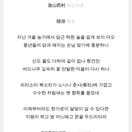
遊山西村
유산서촌
陸游
육유
지난 겨울 농가에서 담근 탁한 술을 쉽게 보지 마오
풍년들어 닭과 돼지는 손님 맞기에 충분하니
산도 물도 다하여 길이 없나 했건만
버드나무 깊숙히 꽃 만발한 마을이 다시 하나
피리소리 북소리가 노니니 춘사(春社)에 가깝고
수수한 차림새는 옛 향취를 품었네
이제부터라도 한가로이 달맞이 갈 수 있다면
지팡이 쥐고 밤 어느때고 문을 두드리리라