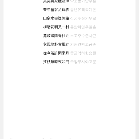
莫笑農家臘酒渾
막소농가납주혼
豊年留客足鷄豚
풍년유객족계돈
山窮水盡疑無路
산궁수진의무로
柳暗花明又一村
유암화명우일촌
蕭鼓追隨春社近
소고추수춘사근
衣冠簡朴古風存
의관간박고풍존
從今若許閑乘月
종금약허한승월
拄杖無時夜叩門
주장무시야고문