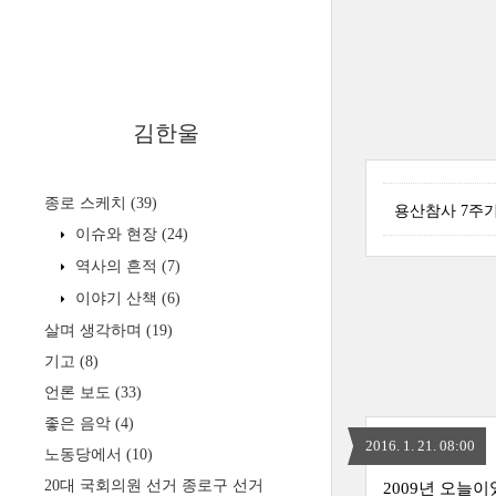
김한울
종로 스케치
(39)
용산참사 7주기
이슈와 현장
(24)
역사의 흔적
(7)
이야기 산책
(6)
살며 생각하며
(19)
기고
(8)
언론 보도
(33)
좋은 음악
(4)
2016. 1. 21. 08:00
노동당에서
(10)
20대 국회의원 선거 종로구 선거
2009년 오늘