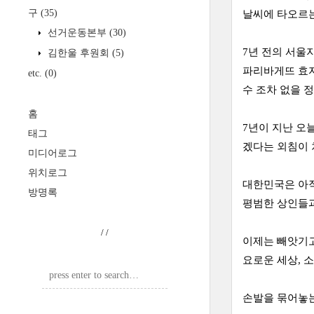
구
(35)
날씨에 타오르는
선거운동본부
(30)
7년 전의 서울
김한울 후원회
(5)
파리바게뜨 효자
etc.
(0)
수 조차 없을 
홈
7년이 지난 오
태그
겠다는 외침이 
미디어로그
위치로그
대한민국은 아직
방명록
평범한 상인들과
/
/
이제는 빼앗기고
요로운 세상, 
손발을 묶어놓는