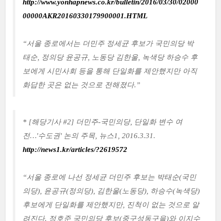
http://www.yonhapnews.co.kr/bulletin/2016/03/30/02000
00000AKR20160330179900001.HTML
“서울 종로에서는 더민주 정세균 후보가 국민의당 박
태순, 정의당 윤공규, 노동당 김한울, 녹색당 하승수 후
보에게 시민사회 등을 통해 단일화를 제안했지만 아직
화답한 곳은 없는 것으로 전해졌다.”
* [해당기사 #2] 더민주-국민의당, 단일화 변수 여
전…'수도권' 논의 주목, 뉴스1, 2016.3.31.
http://news1.kr/articles/?2619572
“서울 종로에 나선 정세균 더민주 후보는 박태순(국민
의당), 윤공규(정의당), 김한울(노동당), 하승수(녹색당)
후보에게 단일화를 제안했지만, 진척이 없는 것으로 알
려진다. 정호준 국민의당 후보(중구성동구을)와 이지수