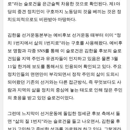
로
”
라는 슬로건을 은근슬쩍 차용한 것으로 확인된다
.
제
1
야
당의 중견 정치인이 구호까지 노동당의 것을 베끼는 것은 정
치도의적으로도 비판받아 마땅하다
.
김한울 선거운동본부는 예비후보 선거운동 때부터 이미
“
정
치
1
번지에서 삶의
1
번지로
”
라는 구호를 사용해왔다
.
예비후
보 명함과 각종
SNS
를 통해 이 슬로건은 김한울 후보의 슬로
건임을 지역 주민과 유권자들이 인지하고 있음은 물론
3
월
11
일 한겨레 보도를 통해서도 인용되어 확인되고 있다
.
주요
정치인들의 면면만이 부각되면서 정작 주민의 삶이 도외시
되어왔던 기존의 선거와는 다른 접근방식
,
즉 무엇보다도 사
람과 지역의 삶을 정치의 중심에 놓는 태도로 인해 많은 주민
의 호응을 받고 있던 슬로건이었다
.
그런데 느지막이 선거운동에 돌입한 정세균 후보 측에서 돌
연
“
삶의 질
1
번지
”
라는 슬로건을 들고 나오면서
,
김한울 후
보가 고민하고 준비한 성과를 가로채려 하고 있다
.
그렇게라