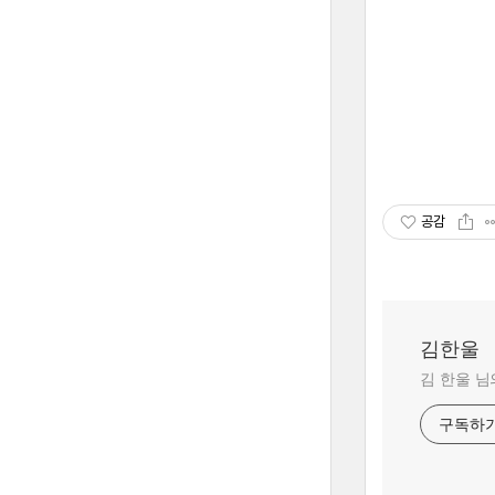
공감
김한울
김 한울 님
구독하