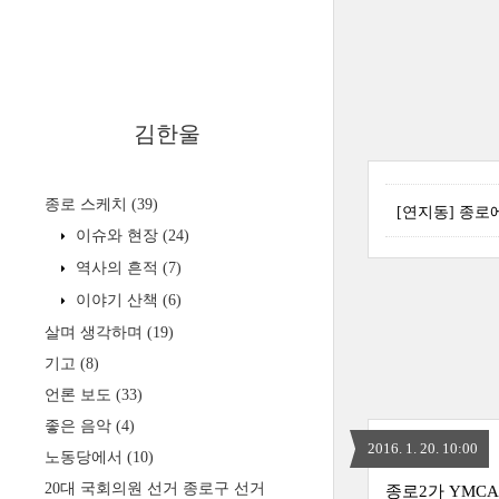
김한울
종로 스케치
(39)
[연지동] 종로
이슈와 현장
(24)
역사의 흔적
(7)
이야기 산책
(6)
살며 생각하며
(19)
기고
(8)
언론 보도
(33)
좋은 음악
(4)
2016. 1. 20. 10:00
노동당에서
(10)
20대 국회의원 선거 종로구 선거
종로2가 YMC