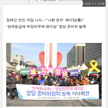
2016. 3. 1. 07:00
장애인·빈민 직접 나서...“‘나쁜 정치’ 폐지당(黨)”
‘장애등급제·부양의무제 폐지당’ 창당 준비위 발족