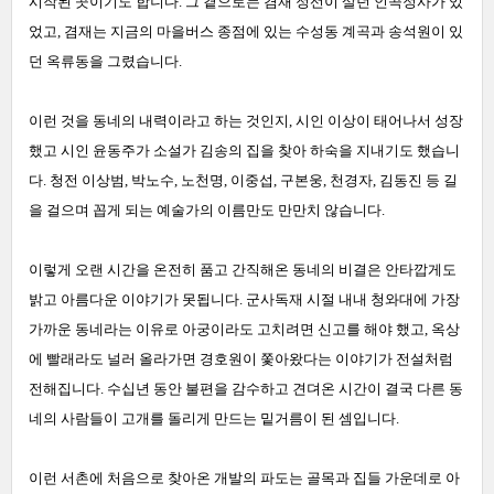
시작된 곳이기도 합니다. 그 곁으로는 겸재 정선이 살던 인곡정사가 있
었고, 겸재는 지금의 마을버스 종점에 있는 수성동 계곡과 송석원이 있
던 옥류동을 그렸습니다.
이런 것을 동네의 내력이라고 하는 것인지, 시인 이상이 태어나서 성장
했고 시인 윤동주가 소설가 김송의 집을 찾아 하숙을 지내기도 했습니
다. 청전 이상범, 박노수, 노천명, 이중섭, 구본웅, 천경자, 김동진 등 길
을 걸으며 꼽게 되는 예술가의 이름만도 만만치 않습니다.
이렇게 오랜 시간을 온전히 품고 간직해온 동네의 비결은 안타깝게도
밝고 아름다운 이야기가 못됩니다. 군사독재 시절 내내 청와대에 가장
가까운 동네라는 이유로 아궁이라도 고치려면 신고를 해야 했고, 옥상
에 빨래라도 널러 올라가면 경호원이 쫓아왔다는 이야기가 전설처럼
전해집니다. 수십년 동안 불편을 감수하고 견뎌온 시간이 결국 다른 동
네의 사람들이 고개를 돌리게 만드는 밑거름이 된 셈입니다.
이런 서촌에 처음으로 찾아온 개발의 파도는 골목과 집들 가운데로 아