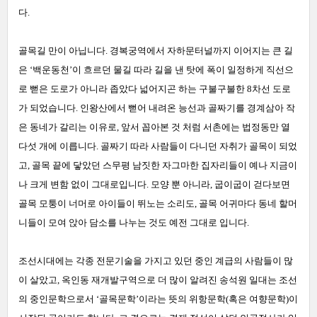
다.
골목길 만이 아닙니다. 경복궁역에서 자하문터널까지 이어지는 큰 길
은 ‘백운동천’이 흐르던 물길 따라 길을 낸 탓에 폭이 일정하게 직선으
로 뻗은 도로가 아니라 좁았다 넓어지곤 하는 구불구불한 8차선 도로
가 되었습니다. 인왕산에서 뻗어 내려온 능선과 골짜기를 경계삼아 작
은 동네가 갈리는 이유로, 앞서 꼽아본 것 처럼 서촌에는 법정동만 열
다섯 개에 이릅니다. 골짜기 따라 사람들이 다니던 자취가 골목이 되었
고, 골목 끝에 닿았던 스무평 남짓한 자그마한 집자리들이 예나 지금이
나 크게 변함 없이 그대로입니다. 모양 뿐 아니라, 굽이굽이 걷다보면
골목 모퉁이 너머로 아이들이 뛰노는 소리도, 골목 어귀마다 동네 할머
니들이 모여 앉아 담소를 나누는 것도 예전 그대로 입니다.
조선시대에는 각종 전문기술을 가지고 있던 중인 계급의 사람들이 많
이 살았고, 옥인동 재개발구역으로 더 많이 알려진 송석원 일대는 조선
의 중인문학으로서 ‘골목문학’이라는 뜻의 위항문학(혹은 여향문학)이