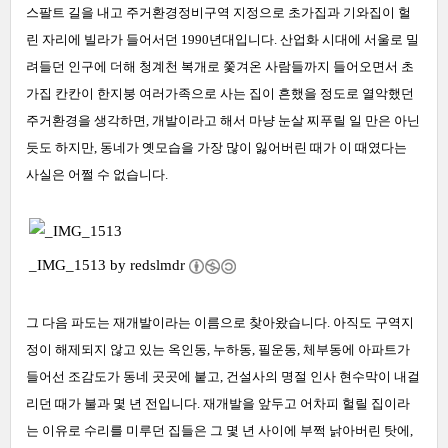
스팔트 길을 내고 주거환경정비구역 지정으로 초가집과 기와집이 헐
린 자리에 빌라가 들어서던 1990년대입니다. 산업화 시대에 서울로 밀
려들던 인구에 더해 청계천 복개로 쫓겨온 사람들까지 들어오면서 초
가집 칸칸이 한지붕 여러가족으로 사는 집이 흔했을 정도로 열악했던
주거환경을 생각하면, 개발이라고 해서 마냥 눈살 찌푸릴 일 만은 아닌
듯도 하지만, 동네가 옛모습을 가장 많이 잃어버린 때가 이 때였다는
사실은 어쩔 수 없습니다.
_IMG_1513 by
redslmdr
그 다음 파도는 재개발이라는 이름으로 찾아왔습니다. 아직도 구역지
정이 해제되지 않고 있는 옥인동, 누하동, 필운동, 체부동에 아파트가
들어선 조감도가 동네 곳곳에 붙고, 건설사의 명절 인사 현수막이 내걸
리던 때가 불과 몇 년 전입니다. 재개발을 앞두고 어차피 헐릴 집이라
는 이유로 수리를 미루던 집들은 그 몇 년 사이에 부쩍 낡아버린 탓에,