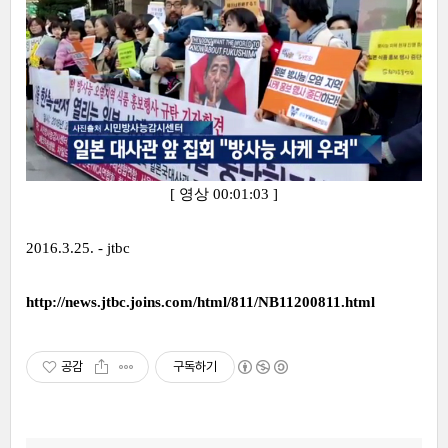
[ 영상 00:01:03 ]
2016.3.25. - jtbc
http://news.jtbc.joins.com/html/811/NB11200811.html
공감
구독하기