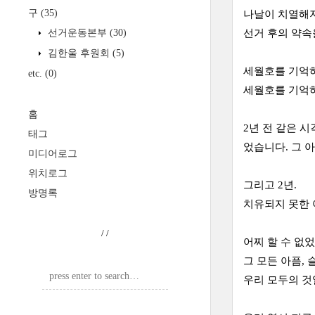
구
(35)
나날이 치열해
선거운동본부
(30)
선거 후의 약속
김한울 후원회
(5)
세월호를 기억
etc.
(0)
세월호를 기억하
홈
2년 전 같은 
태그
었습니다. 그 
미디어로그
위치로그
그리고 2년.
방명록
치유되지 못한 아
/
/
어찌 할 수 없
그 모든 아픔, 
우리 모두의 것