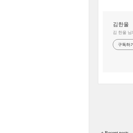
김한울
김 한울 님
구독하
+ Recent posts