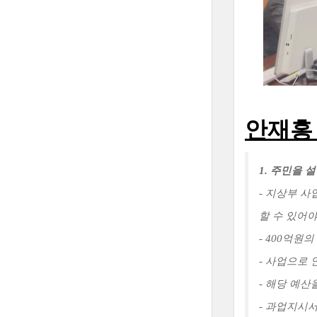
안재홍
1. 주민을
- 지상부 
할 수 있어야
- 400억
- 사업으로
- 해당 예
- 과업지시