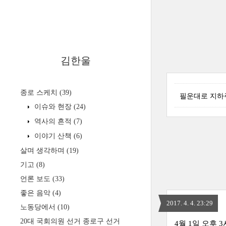
김한울
종로 스케치
(39)
필운대로 지하주
이슈와 현장
(24)
역사의 흔적
(7)
이야기 산책
(6)
살며 생각하며
(19)
기고
(8)
언론 보도
(33)
좋은 음악
(4)
2017. 4. 4. 23:29
노동당에서
(10)
20대 국회의원 선거 종로구 선거
4월 1일 오후