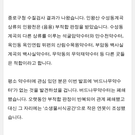
종로구청 수질검사 결과가 나왔습니다. 인왕산 수성동계곡
상류의 인왕천은 (음용) 부적합 판정을 받았습니다. 수성동
계곡의 다른 상류를 이루는 석굴암약수터와 만수천약수터,
옥인동 옥인연립 뒤편의 산림수목원약수터, 부암동 백사실
계곡의 백사실약수터, 무악동의 무악재약수터 등 다른 곳들
은 적합이라고 합니다.
평소 약수터에 관심 있던 분은 이번 발표에 '버드나무약수
터'가 없는 것을 발견하셨을 겁니다. 버드나무약수터는 폐쇄
됐습니다.
오랫동안 부적합 판정이 반복되어 관계 폐쇄됐고
대신 그 자리에는 '소생물서식공간'으로 작은 연못이 조성됐
습니다.