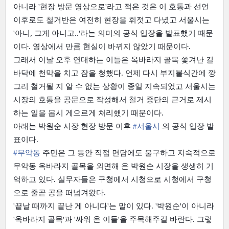
아니라 '현장 방문 영상으로'라고 적은 것은 이 호통과 선언
이후로도 철거반은 여전히 현장을 휘젓고 다녔고 서울시는
'아니, 그게 아니고..'라는 의미의 공식 입장을 발표했기 때문
이다. 영상에서 만큼 현실이 바뀌지 않았기 때문이다.
그래서 이날 오후 연대하는 이들은 옥바라지 골목 쫓겨난 길
바닥에 천막을 치고 잠을 청했다. 언제 다시 부지불식간에 깡
그리 철거될 지 알 수 없는 상황이 종일 지속되었고 서울시는
시장의 호통을 공문으로 작성해서 철거 중단의 근거로 제시
하는 일을 몹시 게으르게 처리했기 때문이다.
아래는 박원순 시장 현장 방문 이후
‪#‎
서울시‬
의 공식 입장 발
표이다.
‪#‎
무악동‬
주민은 그 동안 직접 면담에도 불구하고 지속적으로
무악동 옥바라지 골목을 외면해 온 박원순 시장을 생생히 기
억하고 있다. 실무자들은 구청에서 시청으로 시청에서 구청
으로 줄곧 공을 떠넘겨왔다.
'끝날 때까지 끝난 게 아니다'는 말이 있다. '박원순'이 아니라
'옥바라지 골목'과 '싸워 온 이들'을 주목해주길 바란다. 그렇