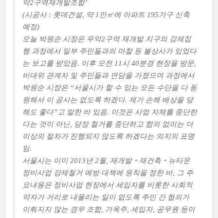
악2구역재개발조합’
(시공사 : 롯데건설, 약 1만㎡에 아파트 195가구 신축
예정)
오늘 박원순 시장은 무악2구역 재개발 지구의 강제집
행 과정에서 일부 주민들과의 마찰 등 불상사가 있었다
는 보고를 받았음. 이후 오전 11시 40분경 현장을 방문,
비대위 관계자 및 주민들과 면담을 가졌으며 과정에서
박원순 시장은 “서울시가 할 수 있는 모든 수단을 다 동
원해서 이 공사는 없도록 하겠다. 제가 손해 배상을 당
해도 좋다”고 말한 바 있음. 이것은 사업 자체를 중단한
다는 것이 아닌, 당장 철거를 중단하고 합의 없이는 더
이상의 절차가 진행되지 않도록 하겠다는 의지의 표명
임.
서울시는 이미 2013년 2월, 재개발‧재건축‧뉴타운
정비사업 강제철거 예방 대책에 원칙을 정한 바, 그 주
요내용은 정비사업 현장에서 세입자를 비롯한 사회적
약자가 거리로 내몰리는 일이 없도록 주민 간 협의가
이뤄지지 않는 경우 조합, 가옥주, 세입자, 공무원 등이