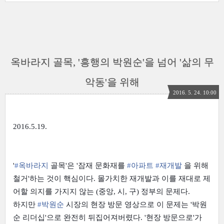
옥바라지 골목, '흥행의 박원순'을 넘어 '삶의 무
악동'을 위해
2016. 5. 24. 10:00
2016.5.19.
'
‪#‎
옥바라지‬
골목'은 '잠재 문화재를
‪#‎
아파트‬
‪#‎
재개발‬
을 위해
철거'하는 것이 핵심이다. 몰가치한 재개발과 이를 재대로 제
어할 의지를 가지지 않는 (중앙, 시, 구) 정부의 문제다.
하지만
‪#‎
박원순‬
시장의 현장 방문 영상으로 이 문제는 '박원
순 리더십'으로 완전히 뒤집어져버렸다. '현장 방문으로'가