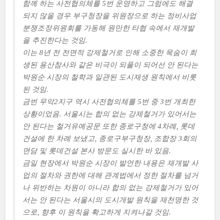
함께 하는 사전협의체를 5번 운영하고 그럼에도 해결
되지 않을 경우 부구청장을 위원장으로 하는 정비사업
분쟁조정위원회를 가동해 원만한 타협 속에서 재개발
을 추진한다는 것임.
이는 8년 전 전면적 강제철거로 인해 소중한 목숨이 희
생된 용산참사와 같은 비극이 되풀이 되어선 안 된다는
박원순 시장의 철학과 일관된 도시재생 원칙에서 비롯
된 것임.
금번 무악2지구 역시 사전협의체를 5번 중 3번 개최한
상황이었음. 서울시는 합의 없는 강제철거가 있어서는
안 된다는 철거유예공문 또한 종로구청에 4차례, 롯데
건설에 한 차례 보냈고, 종로구부구청장, 조합장 3회의
면담 및 롯데건설 본사 방문도 실시한 바 있음.
금일 현장에서 박원순 시장이 발언한 내용은 재개발 사
업의 절차와 권한에 대해 관계법에서 정한 절차를 넘거
나 위반하는 차원이 아니라 합의 없는 강제철거가 있어
서는 안 된다는 서울시의 도시개발 원칙을 재천명한 것
으로, 향후 이 원칙을 확고하게 지켜나갈 것임.