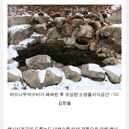
버드나무약수터가 폐쇄된 후 조성된'소생물서식공간' / CC
김한울
백사실계곡의 도롱뇽도 내부순환 터널 개통으로 인해 백사