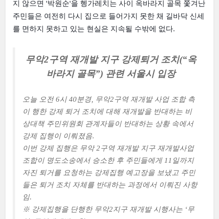
지 않으면 '박원순'을 헹가레치는 사이 옥바라지 골목 쫓겨난
주민들은 여전히 다시 집으로 들어가지 못한 채 길바닥 신세
를 면하지 못하고 있는 현실은 지속될 수밖에 없다.
무악2구역 재개발 지구 강제퇴거 조치(“옥
바라지 골목”) 관련 서울시 입장
오늘 오전 6시 40분경, 무악2구역 재개발 사업 조합 측
이 행한 강제 퇴거 조치에 대해 재개발을 반대하는 비
상대책 주민위원회 관계자들이 반대하는 상황 속에서
강제 집행이 이뤄졌음.
이번 강제 집행은 무악 2구역 재개발 지구 재개발사업
조합이 명도소송에서 승소한 후 주민들에게 11일까지
자진 퇴거를 요청하는 강제집행 예고장을 보냈고 주민
들은 퇴거 조치 자체를 반대하는 과정에서 이뤄진 사항
임.
※ 강제집행을 단행한 무악2지구 재개발 시행사는 ‘무