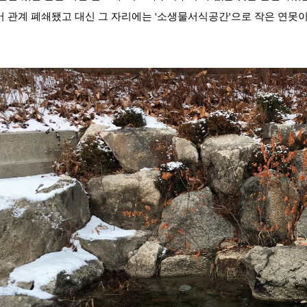
 관계 폐쇄됐고 대신 그 자리에는 '소생물서식공간'으로 작은 연못