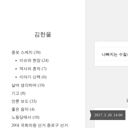
김한울
종로 스케치
(39)
나빠지는 수질로
이슈와 현장
(24)
역사의 흔적
(7)
이야기 산책
(6)
살며 생각하며
(19)
기고
(8)
언론 보도
(33)
좋은 음악
(4)
2017. 3. 20. 14:00
노동당에서
(10)
20대 국회의원 선거 종로구 선거