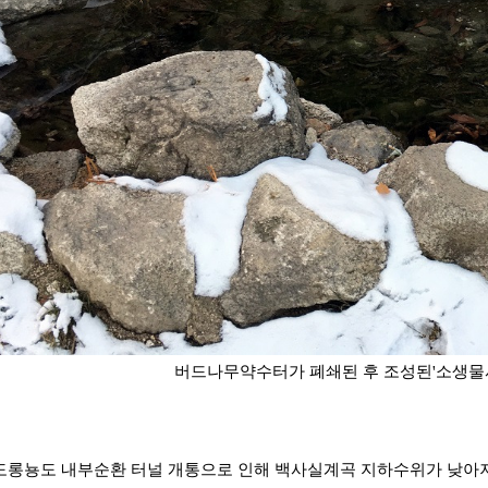
버드나무약수터가 폐쇄된 후 조성된'소생물서식
롱뇽도 내부순환 터널 개통으로 인해 백사실계곡 지하수위가 낮아져