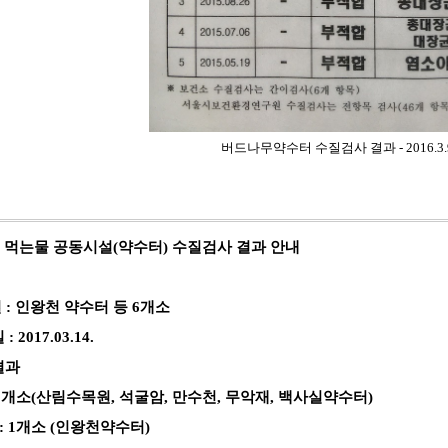
버드나무약수터 수질검사 결과 - 2016.3.9
분기 먹는물 공동시설(약수터) 수질검사 결과 안내
설 : 인왕천 약수터 등 6개소
2017.03.14.
결과
 5개소(산림수목원, 석굴암, 만수천, 무악재, 백사실약수터)
: 1개소 (인왕천약수터)