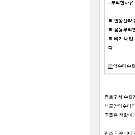
- 부적합사유 
※ 인왕산약수
※ 음용부적합
※ 비가 내린
다.
약수터수질
종로구청 수질검
석굴암약수터와
곳들은 적합이라
평소 약수터에 