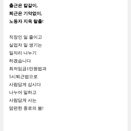
출근은 칼같이,
퇴근은 기약없이,
노동자 지옥 탈출!
직장인 일 줄이고
실업자 일 생기는
일자리 나누기
하겠습니다
최저임금1만원법과
5시퇴근법으로
사람답게 삽시다
나누어 일하고
사람답게 사는
맘편한 종로의 봄!