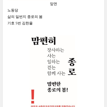
앞면
노동당
삶의 일번지 종로의 봄
기호 5번 김한울