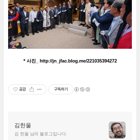
* 사진_
 http://jn_jfac.blog.me/221035394272
공감
구독하기
김한울
김 한울 님의 블로그입니다.