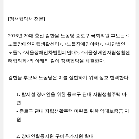
[
정책협약서 전문
]
2016
년
20
대 총선 김한울 노동당 종로구 국회의원 후보는
<
노들장애인자립생활센터
>, <
노들장애인야학
>, <
사단법인
노들
>, <
서울장애인차별철폐연대
>, <
서울장애인자립생활센
터협의회
>
와 아래와 같이 정책협약을 체결한다
.
김한울 후보와 노동당은 이를 실현하기 위해 상호 협력한다
.
1.
탈시설 장애인을 위한 종로구 관내 자립생활주택 마
련
-
종로구 관내 자립생활주택 마련을 위한 임대보증금 지
원
2.
장애인활동지원 구비추가지원 확대