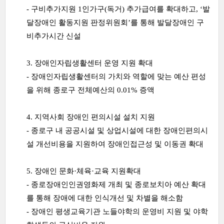
-
구비추가지원
1
인가구
(
독거
)
추가급여를 확대하고
, ‘
발
달장애인 활동지원 판정위원회
’
를 통해 발달장애인 구
비추가시간 신설
3.
장애인자립생활센터 운영 지원 확대
-
장애인자립생활센터의 가치와 역할에 맞는 예산 편성
을 위해 종로구 전체예산의
0.01%
증액
4.
지역사회 장애인 편의시설 설치 지원
-
종로구 내 공공시설 및 상업시설에 대한 장애인편의시
설 개선비용을 지원하여 장애인접근성 및 이동권 확대
5.
장애인 문화
·
체육
·
교육 지원확대
-
종로장애인인권영화제 개최 및 종로보치아 예산 확대
를 통해 장애에 대한 인식개선 및 차별을 해소함
-
장애인 평생교육기관 노들야학의 운영비 지원 및 야학