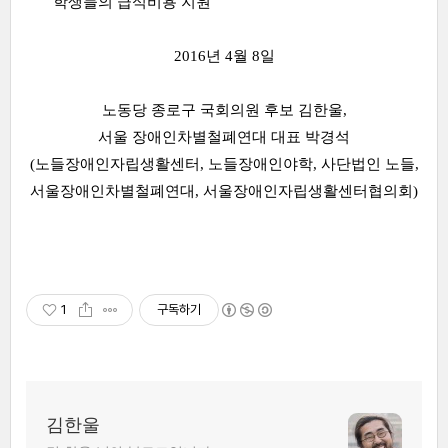
학생들의 급식비용 지원
2016
년
4
월
8
일
노동당 종로구 국회의원 후보 김한울
,
서울 장애인차별철폐연대 대표 박경석
(
노들장애인자립생활센터
,
노들장애인야학
,
사단법인 노들
,
서울장애인차별철폐연대
,
서울장애인자립생활센터협의회
)
1
구독하기
김한울