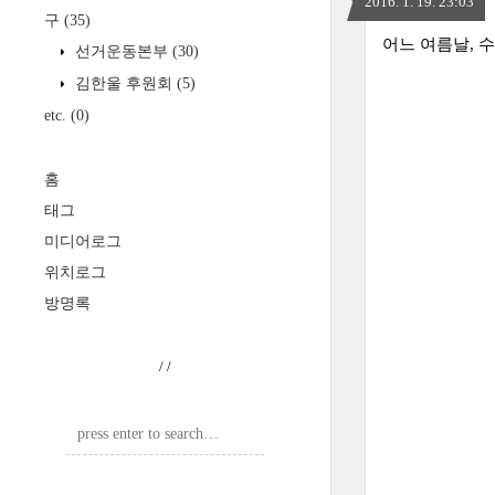
2016. 1. 19. 23:03
구
(35)
어느 여름날, 
선거운동본부
(30)
김한울 후원회
(5)
etc.
(0)
홈
태그
미디어로그
위치로그
방명록
/
/