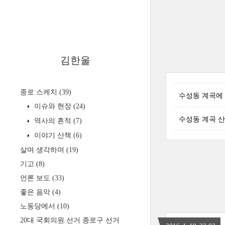
김한울
종로 스케치
(39)
수성동 계곡에
이슈와 현장
(24)
수성동 계곡 산
역사의 흔적
(7)
이야기 산책
(6)
살며 생각하며
(19)
기고
(8)
언론 보도
(33)
좋은 음악
(4)
노동당에서
(10)
20대 국회의원 선거 종로구 선거