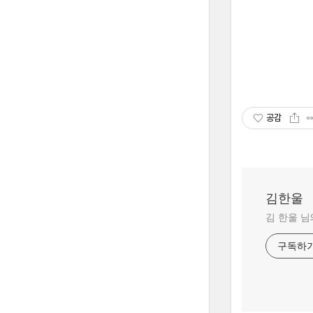
공감
김한울
김 한울 님
구독하