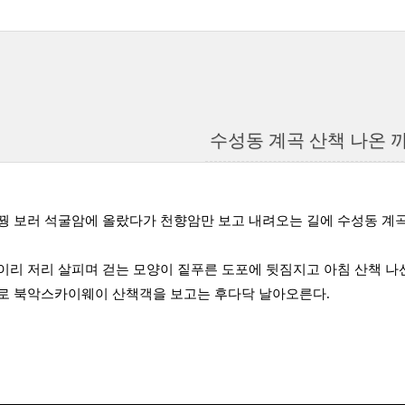
수성동 계곡 산책 나온 
꿩 보러 석굴암에 올랐다가 천향암만 보고 내려오는 길에 수성동 계곡
이리 저리 살피며 걷는 모양이 짙푸른 도포에 뒷짐지고 아침 산책 나
로 북악스카이웨이 산책객을 보고는 후다닥 날아오른다.