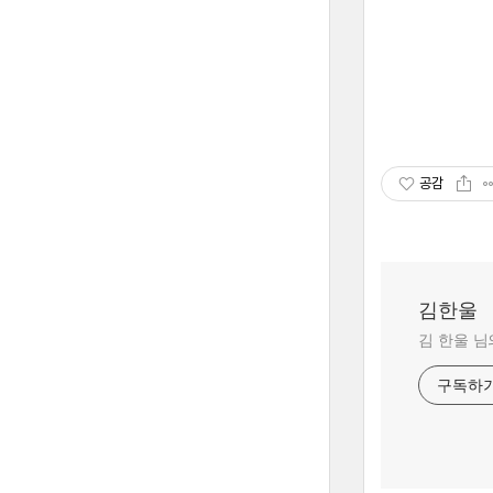
공감
김한울
김 한울 님
구독하