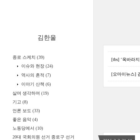
김한울
종로 스케치
(39)
[tbs] ‘옥바라지
이슈와 현장
(24)
[오마이뉴스] 김
역사의 흔적
(7)
이야기 산책
(6)
살며 생각하며
(19)
기고
(8)
언론 보도
(33)
좋은 음악
(4)
노동당에서
(10)
20대 국회의원 선거 종로구 선거