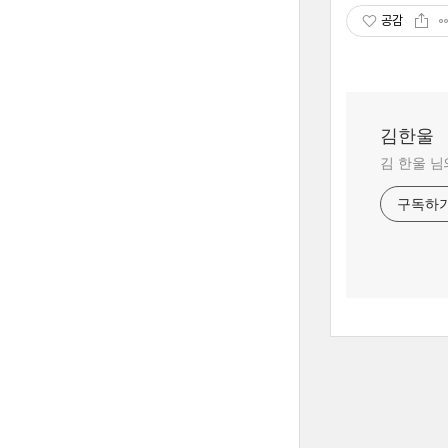
공감
김한울
김 한울 님
구독하