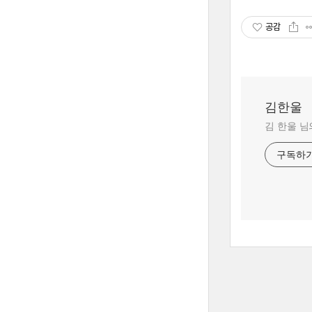
공감
김한울
김 한울 님
구독하