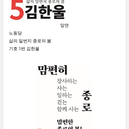
앞면
노동당
삶의 일번지 종로의 봄
기호 5번 김한울